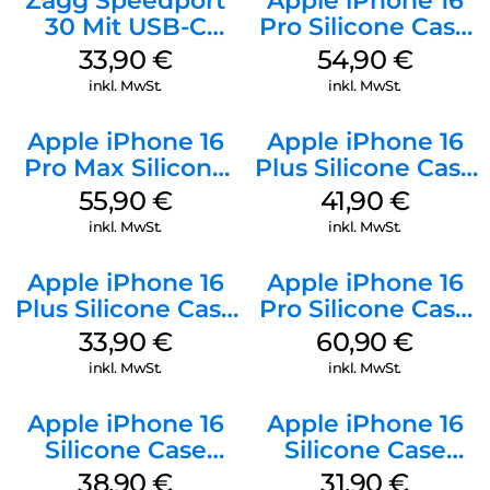
Zagg Speedport
Apple iPhone 16
30 Mit USB-C
Pro Silicone Case
Kabel Weiß
MagSafe Black
33,90
€
54,90
€
inkl. MwSt.
inkl. MwSt.
Apple iPhone 16
Apple iPhone 16
Pro Max Silicone
Plus Silicone Case
Case MagSafe
MagSafe Stone
55,90
€
41,90
€
Stone Gray
Gray
inkl. MwSt.
inkl. MwSt.
Apple iPhone 16
Apple iPhone 16
Plus Silicone Case
Pro Silicone Case
MagSafe Lake
MagSafe Stone
33,90
€
60,90
€
Green
Gray
inkl. MwSt.
inkl. MwSt.
Apple iPhone 16
Apple iPhone 16
Silicone Case
Silicone Case
MagSafe
MagSafe Fuchsia
38,90
€
31,90
€