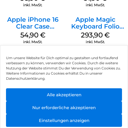
Ultramarine
inkl. MwSt.
inkl. MwSt.
Apple iPhone 16
Apple Magic
Clear Case
Keyboard Folio
MagSafe
iPad 10.9″ (10.Gen.)
54,90
€
293,90
€
Transparent
Weiß
inkl. MwSt.
inkl. MwSt.
Um unsere Website für Dich optimal zu gestalten und fortlaufend
verbessern zu können, verwenden wir Cookies. Durch die weitere
Nutzung der Website stimmst Du der Verwendung von Cookies zu.
Impressum
Weitere Informationen zu Cookies erhältst Du in unserer
Datenschutzerklärung.
AGB
Datenschutz
Alle akzeptieren
Vertrag widerrufen
Nur erforderliche akzeptieren
Hinweis zur Batterieentsorgung
Einstellungen anzeigen
Newsletter