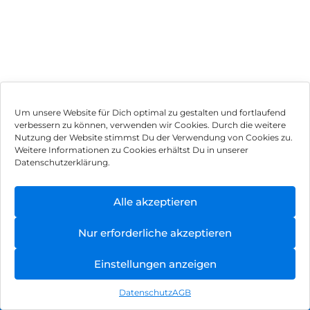
Um unsere Website für Dich optimal zu gestalten und fortlaufend
verbessern zu können, verwenden wir Cookies. Durch die weitere
Nutzung der Website stimmst Du der Verwendung von Cookies zu.
Impressum
Weitere Informationen zu Cookies erhältst Du in unserer
Datenschutzerklärung.
AGB
Datenschutz
Alle akzeptieren
Vertrag widerrufen
Nur erforderliche akzeptieren
Hinweis zur Batterieentsorgung
Einstellungen anzeigen
Newsletter
Datenschutz
AGB
©
2026
, Brodos AG – All Rights Reserved.