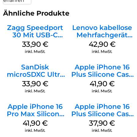
erfahren
Ähnliche Produkte
Zagg Speedport
Lenovo kabellose
30 Mit USB-C
Mehrfachgerät
Kabel Weiß
Luna Grey
33,90
€
42,90
€
inkl. MwSt.
inkl. MwSt.
SanDisk
Apple iPhone 16
microSDXC Ultra
Plus Silicone Case
128 GB + Adapter
MagSafe Stone
33,90
€
41,90
€
Mobile
Gray
inkl. MwSt.
inkl. MwSt.
Apple iPhone 16
Apple iPhone 16
Pro Max Silicone
Plus Silicone Case
Case MagSafe
MagSafe Lake
41,90
€
37,90
€
Ultramarine
Green
inkl. MwSt.
inkl. MwSt.