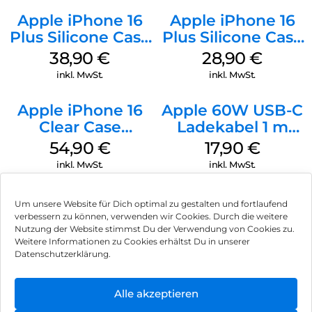
Apple iPhone 16
Apple iPhone 16
Plus Silicone Case
Plus Silicone Case
MagSafe Denim
MagSafe Black
38,90
€
28,90
€
inkl. MwSt.
inkl. MwSt.
Apple iPhone 16
Apple 60W USB-C
Clear Case
Ladekabel 1 m
MagSafe
Weiß
54,90
€
17,90
€
Transparent
inkl. MwSt.
inkl. MwSt.
Um unsere Website für Dich optimal zu gestalten und fortlaufend
verbessern zu können, verwenden wir Cookies. Durch die weitere
Nutzung der Website stimmst Du der Verwendung von Cookies zu.
Impressum
Weitere Informationen zu Cookies erhältst Du in unserer
Datenschutzerklärung.
AGB
Datenschutz
Alle akzeptieren
Können wir Dir behilflich sein?