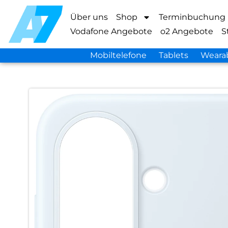
Über uns
Shop
Terminbuchung
Vodafone Angebote
o2 Angebote
S
Mobiltelefone
Tablets
Weara