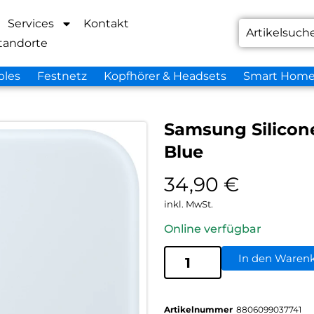
Services
Kontakt
tandorte
bles
Festnetz
Kopfhörer & Headsets
Smart Hom
Samsung Silicone
Blue
34,90
€
inkl. MwSt.
Online verfügbar
In den Waren
Artikelnummer
8806099037741