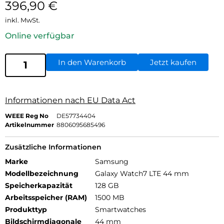
396,90
€
inkl. MwSt.
Online verfügbar
In den Warenkorb
Jetzt kaufen
Informationen nach EU Data Act
WEEE Reg No
DE57734404
Artikelnummer
8806095685496
Zusätzliche Informationen
Marke
Samsung
Modellbezeichnung
Galaxy Watch7 LTE 44 mm
Speicherkapazität
128 GB
Arbeitsspeicher (RAM)
1500 MB
Produkttyp
Smartwatches
Bildschirmdiagonale
44 mm