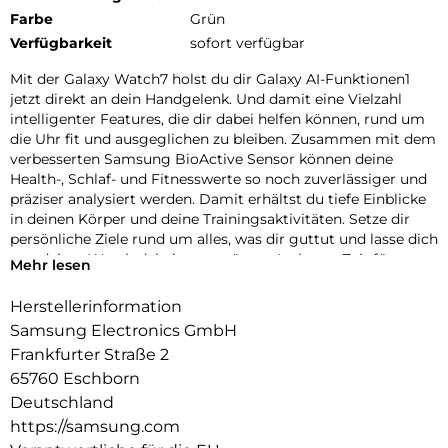
Farbe
Grün
Verfügbarkeit
sofort verfügbar
Mit der Galaxy Watch7 holst du dir Galaxy AI-Funktionen1
jetzt direkt an dein Handgelenk. Und damit eine Vielzahl
intelligenter Features, die dir dabei helfen können, rund um
die Uhr fit und ausgeglichen zu bleiben. Zusammen mit dem
verbesserten Samsung BioActive Sensor können deine
Health-, Schlaf- und Fitnesswerte so noch zuverlässiger und
präziser analysiert werden. Damit erhältst du tiefe Einblicke
in deinen Körper und deine Trainingsaktivitäten. Setze dir
persönliche Ziele rund um alles, was dir guttut und lasse dich
von deiner Watch dabei unterstützen. Ist heute Zeit für
Mehr lesen
Aktivität oder ist eher ein Ruhetag angesagt? Mit deinem
täglichen Energiewert, der erweiterten Schlafanalyse und
Herstellerinformation
einer verbesserten Überwachung deiner Herz-Kreislauf-
Samsung Electronics GmbH
Funktionen ermittelt die Galaxy Watch7 für dich deine
Frankfurter Straße 2
Tagesform.
65760 Eschborn
Obwohl die Galaxy Watch7 vollgepackt ist mit vielseitigen
Deutschland
Funktionen, liegt ihr Aluminium Gehäuse angenehm flach
https://samsung.com
und leicht an deinem Handgelenk. Zeitlos schön und