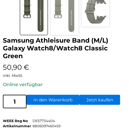
Samsung Athleisure Band (M/L)
Galaxy Watch8/Watch8 Classic
Green
50,90
€
inkl. MwSt.
Online verfügbar
In den Warenkorb
Jetzt kaufen
WEEE Reg No
DE57734404
Artikelnummer
8806097460459