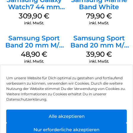
Watch7 44 mm
Band White
Green
309,90
€
79,90
€
inkl. MwSt.
inkl. MwSt.
Samsung Sport
Samsung Sport
Band 20 mm M/L
Band 20 mm M/L
Galaxy Watch
Galaxy Watch4
48,90
€
39,90
€
Series Silber
Serie Graphite
inkl. MwSt.
inkl. MwSt.
Um unsere Website für Dich optimal zu gestalten und fortlaufend
verbessern zu können, verwenden wir Cookies. Durch die weitere
Nutzung der Website stimmst Du der Verwendung von Cookies zu.
Impressum
Weitere Informationen zu Cookies erhältst Du in unserer
Datenschutzerklärung.
AGB
Datenschutz
Alle akzeptieren
Vertrag widerrufen
Nur erforderliche akzeptieren