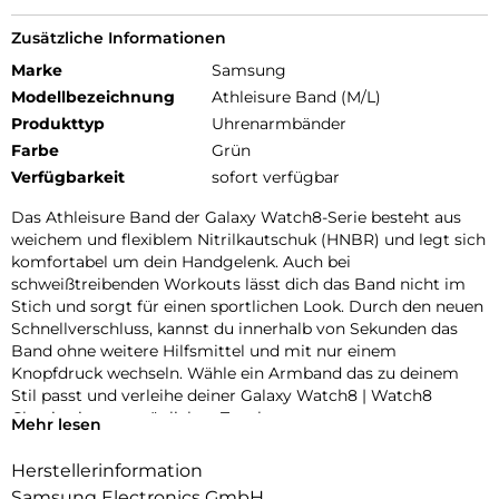
Zusätzliche Informationen
Marke
Samsung
Modellbezeichnung
Athleisure Band (M/L)
Produkttyp
Uhrenarmbänder
Farbe
Grün
Verfügbarkeit
sofort verfügbar
Das Athleisure Band der Galaxy Watch8-Serie besteht aus
weichem und flexiblem Nitrilkautschuk (HNBR) und legt sich
komfortabel um dein Handgelenk. Auch bei
schweißtreibenden Workouts lässt dich das Band nicht im
Stich und sorgt für einen sportlichen Look. Durch den neuen
Schnellverschluss, kannst du innerhalb von Sekunden das
Band ohne weitere Hilfsmittel und mit nur einem
Knopfdruck wechseln. Wähle ein Armband das zu deinem
Stil passt und verleihe deiner Galaxy Watch8 | Watch8
Classic einen persönlichen Touch.
Mehr lesen
Herstellerinformation
Samsung Electronics GmbH