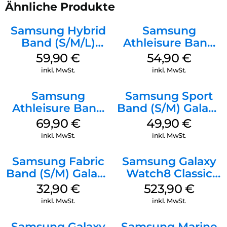
Ähnliche Produkte
Samsung Hybrid
Samsung
Band (S/M/L)
Athleisure Band
Galaxy
(S/M) Galaxy
59,90
€
54,90
€
Watch8/Watch8
Watch8/Watch8
inkl. MwSt.
inkl. MwSt.
Classic Taupe
Classic Graphite
Samsung
Samsung Sport
Athleisure Band
Band (S/M) Galaxy
(M/L) Galaxy
Watch8/Watch8
69,90
€
49,90
€
Watch8/Watch8
Classic Graphite
inkl. MwSt.
inkl. MwSt.
Classic Graphite
Samsung Fabric
Samsung Galaxy
Band (S/M) Galaxy
Watch8 Classic
Watch8/Watch8
White
32,90
€
523,90
€
Classic Red
inkl. MwSt.
inkl. MwSt.
Samsung Galaxy
Samsung Marine