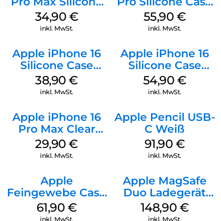
Pro Max Silicone
Pro Silicone Case
Case MagSafe
MagSafe Stone
34,90
€
55,90
€
Denim
Gray
inkl. MwSt.
inkl. MwSt.
Apple iPhone 16
Apple iPhone 16
Silicone Case
Silicone Case
MagSafe
MagSafe Lake
38,90
€
54,90
€
Ultramarine
Green
inkl. MwSt.
inkl. MwSt.
Apple iPhone 16
Apple Pencil USB-
Pro Max Clear
C Weiß
Case MagSafe
29,90
€
91,90
€
Transparent
inkl. MwSt.
inkl. MwSt.
Apple
Apple MagSafe
Feingewebe Case
Duo Ladegerät
iPhone 15 Pro
Weiß
61,90
€
148,90
€
MagSafe Schwarz
inkl. MwSt.
inkl. MwSt.