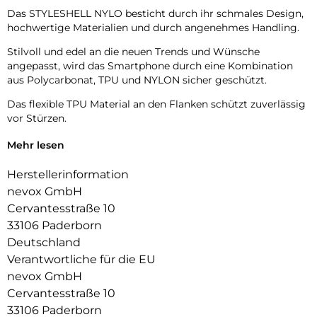
Das STYLESHELL NYLO besticht durch ihr schmales Design,
hochwertige Materialien und durch angenehmes Handling.
Stilvoll und edel an die neuen Trends und Wünsche
angepasst, wird das Smartphone durch eine Kombination
aus Polycarbonat, TPU und NYLON sicher geschützt.
Das flexible TPU Material an den Flanken schützt zuverlässig
vor Stürzen.
Das Display ist durch die seitlichen Flanken geschützt.
Mehr lesen
Durch die verwendeten Materialien ist ihr Gerät bestens
Herstellerinformation
geschützt.
nevox GmbH
Die Anschlüsse, Knöpfe und Kamera bleiben voll zugänglich.
Cervantesstraße 10
33106 Paderborn
Hochwertiges Schmutzabweisendes Material und langlebige
Deutschland
Zusammensetzung der Materialien.
Verantwortliche für die EU
nevox GmbH
Cervantesstraße 10
33106 Paderborn