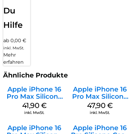
Du
Hilfe
ab 0,00 €
inkl. MwSt.
Mehr
erfahren
Ähnliche Produkte
Apple iPhone 16
Apple iPhone 16
Pro Max Silicone
Pro Max Silicone
Case MagSafe
Case MagSafe
41,90
€
47,90
€
Ultramarine
Black
inkl. MwSt.
inkl. MwSt.
Apple iPhone 16
Apple iPhone 16