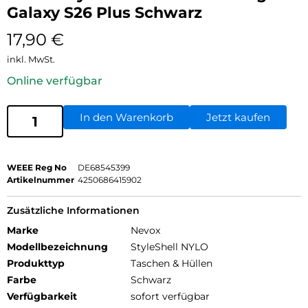
Galaxy S26 Plus Schwarz
17,90
€
inkl. MwSt.
Online verfügbar
In den Warenkorb
Jetzt kaufen
WEEE Reg No
DE68545399
Artikelnummer
4250686415902
Zusätzliche Informationen
Marke
Nevox
Modellbezeichnung
StyleShell NYLO
Produkttyp
Taschen & Hüllen
Farbe
Schwarz
Verfügbarkeit
sofort verfügbar