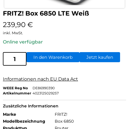
FRITZ! Box 6850 LTE Weiß
239,90
€
inkl. MwSt.
Online verfügbar
In den Warenkorb
Jetzt kaufen
Informationen nach EU Data Act
WEEE Reg No
DE86990390
Artikelnummer
4023125029257
Zusätzliche Informationen
Marke
FRITZ!
Modellbezeichnung
Box 6850
Produkttyp
Router