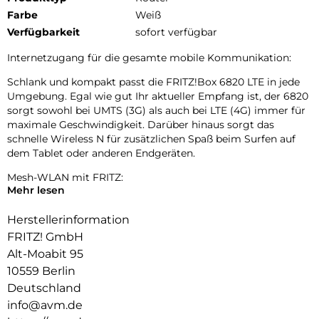
Farbe
Weiß
Verfügbarkeit
sofort verfügbar
Internetzugang für die gesamte mobile Kommunikation:
Schlank und kompakt passt die FRITZ!Box 6820 LTE in jede
Umgebung. Egal wie gut Ihr aktueller Empfang ist, der 6820
sorgt sowohl bei UMTS (3G) als auch bei LTE (4G) immer für
maximale Geschwindigkeit. Darüber hinaus sorgt das
schnelle Wireless N für zusätzlichen Spaß beim Surfen auf
dem Tablet oder anderen Endgeräten.
Mesh-WLAN mit FRITZ:
Mehr lesen
Die FRITZ!Box 6820 LTE unterstützt Mesh-WLAN, sodass Ihre
Videos, Musik und Fotos nahtlos in jeden Winkel Ihres
Herstellerinformation
Zuhauses, Ihrer Wohnung oder Ihres Büros gelangen. Wie
FRITZ! GmbH
funktioniert es? Der FRITZ! Geräte arbeiten als Teil eines
Alt-Moabit 95
einzigen Netzwerks zusammen, kommunizieren miteinander
10559 Berlin
und optimieren Ihre Geräte- und Netzwerknutzung.
Deutschland
Mit der Mesh-Vernetzung genießen Sie hohe
info@avm.de
Geschwindigkeiten beim Surfen, Streamen oder Gaming.