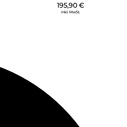
195,90
€
inkl. MwSt.