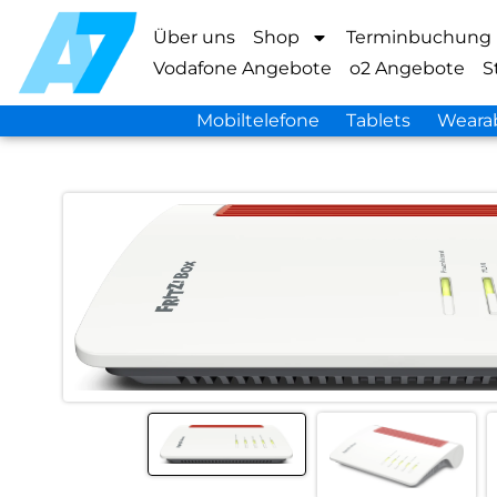
Über uns
Shop
Terminbuchung
Vodafone Angebote
o2 Angebote
S
Mobiltelefone
Tablets
Weara