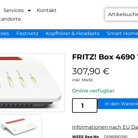
Services
Kontakt
tandorte
bles
Festnetz
Kopfhörer & Headsets
Smart Hom
FRITZ! Box 4690
307,90
€
inkl. MwSt.
Online verfügbar
In den Waren
Informationen nach EU Da
WEEE Reg No
DE86990390