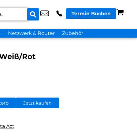
Termin Buchen
e
Netzwerk & Router
Zubehör
 Weiß/Rot
korb
Jetzt kaufen
ta Act