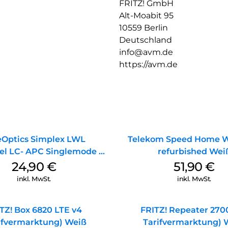
FRITZ! GmbH
Alt-Moabit 95
10559 Berlin
Deutschland
info@avm.de
https://avm.de
eOptics Simplex LWL
Telekom Speed Home Wi
el LC- APC Singlemode 20
refurbished Wei
m Yellow
24,90
€
51,90
€
inkl. MwSt.
inkl. MwSt.
TZ! Box 6820 LTE v4
FRITZ! Repeater 2700
ifvermarktung) Weiß
Tarifvermarktung) 