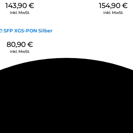
143,90
€
154,90
€
inkl. MwSt.
inkl. MwSt.
Z! SFP XGS-PON Silber
80,90
€
inkl. MwSt.