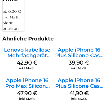
ab 0,00 €
inkl. MwSt.
Mehr
erfahren
Ähnliche Produkte
Lenovo kabellose
Apple iPhone 16
Mehrfachgerät
Plus Silicone Case
Luna Grey
MagSafe Plum
42,90
€
39,90
€
inkl. MwSt.
inkl. MwSt.
Apple iPhone 16
Apple iPhone 16
Pro Max Silicone
Plus Silicone Case
Case MagSafe
MagSafe Stone
47,90
€
41,90
€
Black
Gray
inkl. MwSt.
inkl. MwSt.