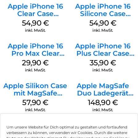
Apple iPhone 16
Apple iPhone 16
Clear Case
Silicone Case
MagSafe
MagSafe Lake
54,90
€
54,90
€
Transparent
Green
inkl. MwSt.
inkl. MwSt.
Apple iPhone 16
Apple iPhone 16
Pro Max Clear
Plus Clear Case
Case MagSafe
MagSafe
29,90
€
35,90
€
Transparent
Transparent
inkl. MwSt.
inkl. MwSt.
Apple Silikon Case
Apple MagSafe
mit MagSafe
Duo Ladegerät
iPhone 14 Pro
Weiß
57,90
€
148,90
€
(PRODUCT)RED
inkl. MwSt.
inkl. MwSt.
Um unsere Website für Dich optimal zu gestalten und fortlaufend
verbessern zu können, verwenden wir Cookies. Durch die weitere