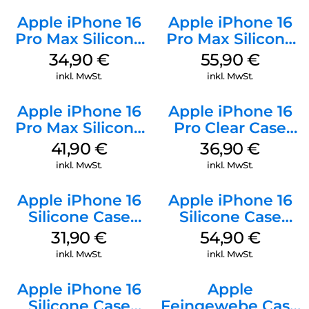
Apple iPhone 16
Apple iPhone 16
Pro Max Silicone
Pro Max Silicone
Case MagSafe
Case MagSafe
34,90
€
55,90
€
Denim
Stone Gray
inkl. MwSt.
inkl. MwSt.
Apple iPhone 16
Apple iPhone 16
Pro Max Silicone
Pro Clear Case
Case MagSafe
MagSafe
41,90
€
36,90
€
Ultramarine
Transparent
inkl. MwSt.
inkl. MwSt.
Apple iPhone 16
Apple iPhone 16
Silicone Case
Silicone Case
MagSafe Fuchsia
MagSafe Lake
31,90
€
54,90
€
Green
inkl. MwSt.
inkl. MwSt.
Apple iPhone 16
Apple
Silicone Case
Feingewebe Case