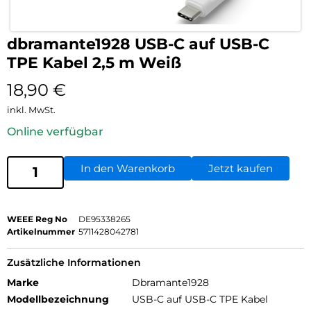
dbramante1928 USB-C auf USB-C
TPE Kabel 2,5 m Weiß
18,90
€
inkl. MwSt.
Online verfügbar
In den Warenkorb
Jetzt kaufen
WEEE Reg No
DE95338265
Artikelnummer
5711428042781
Zusätzliche Informationen
Marke
Dbramante1928
Modellbezeichnung
USB-C auf USB-C TPE Kabel