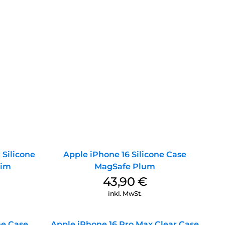
 Silicone
Apple iPhone 16 Silicone Case
nim
MagSafe Plum
43,90
€
inkl. MwSt.
ne Case
Apple iPhone 16 Pro Max Clear Case