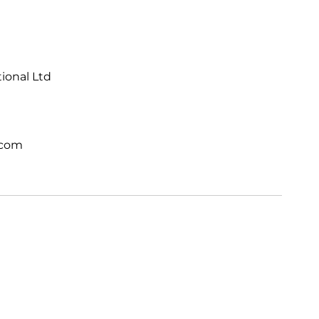
tional Ltd
.com