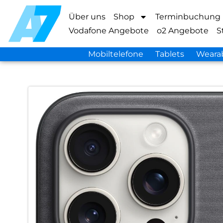
Über uns
Shop
Terminbuchung
Vodafone Angebote
o2 Angebote
S
Mobiltelefone
Tablets
Weara