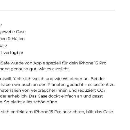
e
gewebe Case
hen & Hüllen
arz
rt verfügbar
fe wurde von Apple speziell für dein iPhone 15 Pro
hone genauso gut, wie es aussieht.
twill fühlt sich weich und wie Wildleder an. Bei der
haben wir auch an den Planeten gedacht – es besteht zu
materialien von Verbraucher:innen und reduziert CO₂
der erheblich. Das Case dockt einfach an und passt
. So bleibt alles schön dünn.
 sich perfekt am iPhone 15 Pro ausrichten, hält das Case
hnelleres kabelloses Laden. Lass dein iPhone beim Laden
n MagSafe Ladegerät an oder leg es auf dein Qi