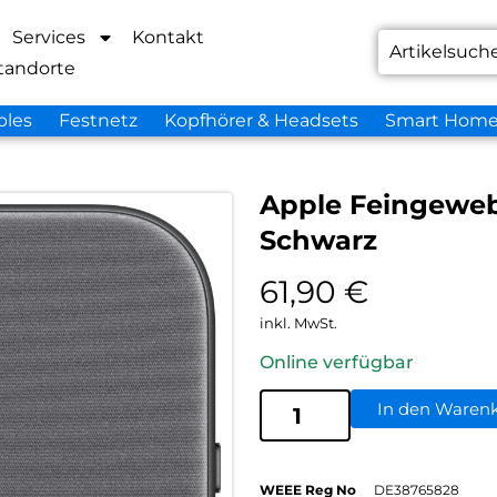
Services
Kontakt
tandorte
bles
Festnetz
Kopfhörer & Headsets
Smart Hom
Apple Feingeweb
Schwarz
61,90
€
inkl. MwSt.
Online verfügbar
In den Waren
WEEE Reg No
DE38765828