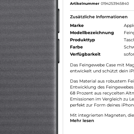
Artikelnummer
0194253945840
Zusätzliche Informationen
Marke
Appl
Modellbezeichnung
Fein
Produkttyp
Tasc
Farbe
Schw
Verfügbarkeit
sofo
Das Feingewebe Case mit MagSa
entwickelt und schützt dein iP
Das Material aus robustem Fein
Entwicklung des Feingewebes 
68 Prozent aus recycelten Alt
Emissionen im Vergleich zu Le
perfekt zur Form deines iPhone
Mit integrierten Magneten, die
Mehr lesen
ganz einfach und sorgt für sc
einfach im Case und docke dei
zertifiziertes Ladegerät.