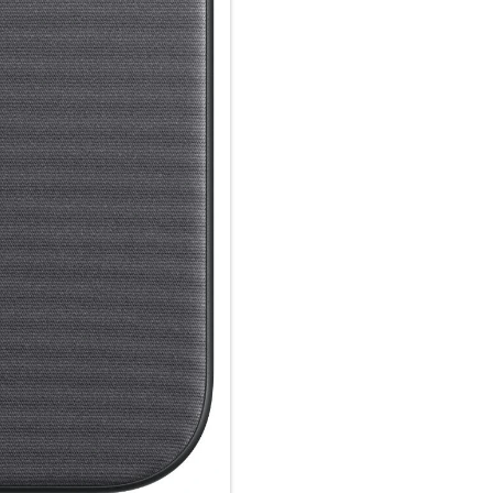
Wie jedes von Apple entwickel
Fertigungsprozesses Tausende 
aus, sondern ist auch dafür ge
schützen.
Dieses hochwertige Case ist g
Das Feingewebe kann mit der 
normalem Gebrauch zusammeng
Zeit kleiner werden. Bei der
Abdrücke entstehen. Weitere Inf
vermeiden möchtest, empfehlen
verwenden.