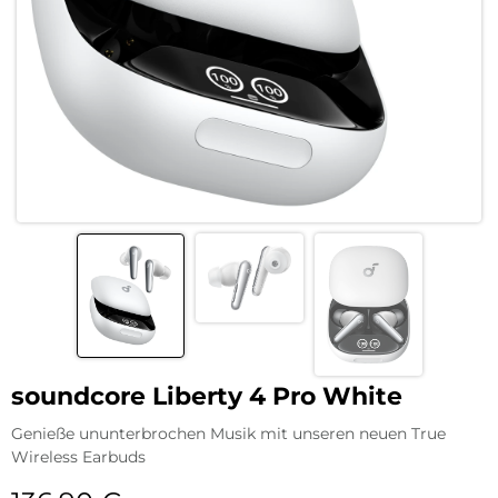
soundcore Liberty 4 Pro White
Genieße ununterbrochen Musik mit unseren neuen True
Wireless Earbuds