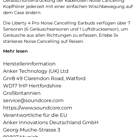
Geräuschunterdrückung der kabellosen Noise Cancelling
Kopfhörer jederzeit mit einer einfachen Wischbewegung auf
dem Case ändern.
Die Liberty 4 Pro Noise Cancelling Earbuds verfügen über 7
Sensoren (6 Geräuschsensoren und 1 Luftdrucksensor), um
Geräusche aus allen Richtungen zu erfassen. Erlebe 3x
stärkeres Noise Cancelling auf Reisen.
Mehr lesen
Diese kabellosen Noise Cancelling Kopfhörer passen sich alle
0,3 Sekunden an deine sich ständig verändernde Umgebung
Herstellerinformation
an und sorgen so rund um die Uhr für eine optimale,
nahtlose Geräuschunterdrückung.
Anker Technology (UK) Ltd
Gnr8 49 Clarendon Road, Watford
Mit verbesserter ACAA-Akustik, einem 10,5mm Tieftöner,
WD17 1HP Hertfordshire
einem titanbeschichteten Hochtöner und einer digitalen
Frequenzweiche für maximale Treiberleistung. Erlebe mit
Großbritannien
deinen neuen kabellosen Bluetooth Kopfhörern klaren,
service@soundcore.com
kräftigen und nuancenreichen Klang.
https://www.soundcore.com
Verantwortliche für die EU
Die Liberty 4 Pro Earbuds mit Noise Cancelling laden 2×
schneller als die Vorgängermodelle mit einem 5C-Akku.
Anker Innovations Deutschland GmbH
Schon 5 Min. Laden bieten 4 Std. Spielzeit. Einmal laden
Georg-Muche-Strasse 3
reicht für 10 Std. Musikgenuss; für 40 Std. mit dem Case.