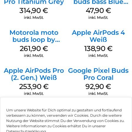
Pro Titanium Grey
buds bass Blue
Jewel
314,90
€
47,90
€
inkl. MwSt.
inkl. MwSt.
Motorola moto
Apple AirPods 4
buds loop by
Weiß
Swarovski French
261,90
€
138,90
€
Oak
inkl. MwSt.
inkl. MwSt.
Apple AirPods Pro
Google Pixel Buds
(2. Gen.) Weiß
Pro Coral
253,90
€
92,90
€
inkl. MwSt.
inkl. MwSt.
Um unsere Website für Dich optimal zu gestalten und fortlaufend
verbessern zu können, verwenden wir Cookies. Durch die weitere
Nutzung der Website stimmst Du der Verwendung von Cookies zu.
Impressum
Weitere Informationen zu Cookies erhältst Du in unserer
Datenschutzerklärung.