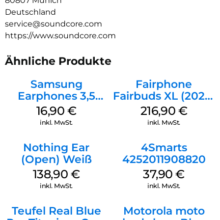
80807 Munich
Mit einem Algorithmus zur Geräuschunterdrückung und 6
Deutschland
Mikrofonen sorgen diese kabellosen Noise Cancelling
service@soundcore.com
Kopfhörer für klare Gespräche, egal wo du bist. Außerdem
https://www.soundcore.com
werden Windgeräuschen für eine störungsfreie
Kommunikation gefiltert.
Ähnliche Produkte
Samsung
Fairphone
Earphones 3,5
Fairbuds XL (2025)
mm Schwarz
Horizon Black
16,90
€
216,90
€
inkl. MwSt.
inkl. MwSt.
Nothing Ear
4Smarts
(Open) Weiß
4252011908820
138,90
€
37,90
€
inkl. MwSt.
inkl. MwSt.
Teufel Real Blue
Motorola moto