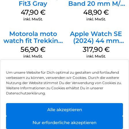
Fit3 Gray
Band 20 mm M/L
Galaxy Watch
47,90
€
48,90
€
Series Silber
inkl. MwSt.
inkl. MwSt.
Motorola moto
Apple Watch SE
watch fit Trekking
(2024) 44 mm
Green
GPS + Cellular
56,90
€
317,90
€
(Sportarmband
inkl. MwSt.
inkl. MwSt.
Mitternacht M/L)
Mitternacht
Um unsere Website für Dich optimal zu gestalten und fortlaufend
verbessern zu können, verwenden wir Cookies. Durch die weitere
Nutzung der Website stimmst Du der Verwendung von Cookies zu.
Impressum
Weitere Informationen zu Cookies erhältst Du in unserer
Datenschutzerklärung.
AGB
Datenschutz
Alle akzeptieren
Vertrag widerrufen
Nur erforderliche akzeptieren