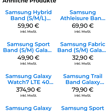
Ähnliche Produkte
Samsung Hybrid
Samsung
Band (S/M/L)
Athleisure Band
Galaxy
(M/L) Galaxy
59,90
€
69,90
€
Watch8/Watch8
Watch8/Watch8
inkl. MwSt.
inkl. MwSt.
Classic Taupe
Classic Graphite
Samsung Sport
Samsung Fabric
Band (S/M) Galaxy
Band (S/M) Galaxy
Watch8/Watch8
Watch8/Watch8
49,90
€
32,90
€
Classic Graphite
Classic Red
inkl. MwSt.
inkl. MwSt.
Samsung Galaxy
Samsung Trail
Watch7 LTE 40
Band Galaxy
mm Cream
Watch Ultra
374,90
€
79,90
€
Orange
inkl. MwSt.
inkl. MwSt.
Samsung Galaxy
Samsung Sport