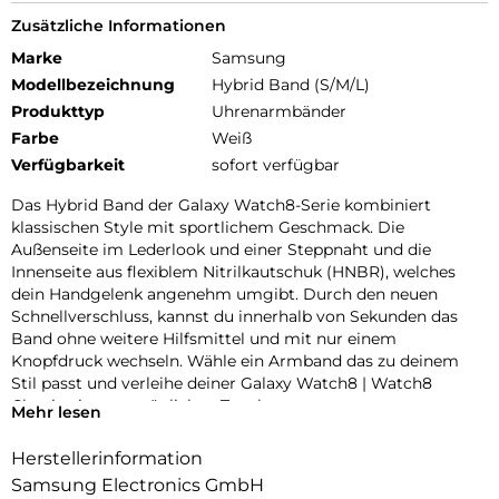
Zusätzliche Informationen
Marke
Samsung
Modellbezeichnung
Hybrid Band (S/M/L)
Produkttyp
Uhrenarmbänder
Farbe
Weiß
Verfügbarkeit
sofort verfügbar
Das Hybrid Band der Galaxy Watch8-Serie kombiniert
klassischen Style mit sportlichem Geschmack. Die
Außenseite im Lederlook und einer Steppnaht und die
Innenseite aus flexiblem Nitrilkautschuk (HNBR), welches
dein Handgelenk angenehm umgibt. Durch den neuen
Schnellverschluss, kannst du innerhalb von Sekunden das
Band ohne weitere Hilfsmittel und mit nur einem
Knopfdruck wechseln. Wähle ein Armband das zu deinem
Stil passt und verleihe deiner Galaxy Watch8 | Watch8
Classic einen persönlichen Touch.
Mehr lesen
Herstellerinformation
Samsung Electronics GmbH