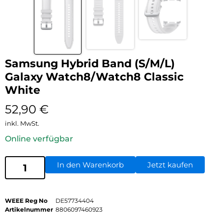
Samsung Hybrid Band (S/M/L)
Galaxy Watch8/Watch8 Classic
White
52,90
€
inkl. MwSt.
Online verfügbar
In den Warenkorb
Jetzt kaufen
WEEE Reg No
DE57734404
Artikelnummer
8806097460923