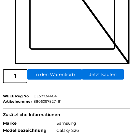
In den Warenkorb
Jetzt kaufen
WEEE Reg No
DE57734404
Artikelnummer
8806097827481
Zusätzliche Informationen
Marke
Samsung
Modellbezeichnung
Galaxy S26