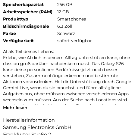
Speicherkapazität
256 GB
Arbeitsspeicher (RAM)
12 GB
Produkttyp
Smartphones
Bildschirmdiagonale
6,3 Zoll
Farbe
Schwarz
Verfügbarkeit
sofort verfügbar
Al als Teil deines Lebens:
Erlebe, wie AI dich in deinem Alltag unterstützen kann, ohne
dass du groß darüber nachdenken musst. Das Galaxy S26
kann deine persönlichen Bedürfnisse jetzt noch besser
verstehen, Zusammenhänge erkennen und bestimmte
Aktionen vorausdenken. Hol dir Unterstützung durch Google
Gemini Live, wenn du sie brauchst, und führe alltägliche
Aufgaben aus, ohne mühsam zwischen verschiedenen Apps
wechseln zum müssen. Aus der Suche nach Locations wird
so schnell eine Nachricht an deine Freunde und aus einer
Mehr lesen
Terminvereinbarung im Chat ein Eintrag in deinem Kalender.
Nutze auch Circle to Search mit Google, um schnell die
Herstellerinformation
gewünschten Informationen zu finden. Die neueste Version
Samsung Electronics GmbH
kann jetzt mehrere Elemente gleichzeitig erkennen, etwa ein
Frankfurter Straße 2