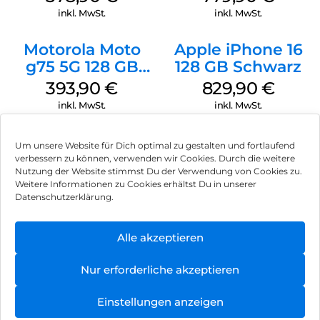
inkl. MwSt.
inkl. MwSt.
Motorola Moto
Apple iPhone 16
g75 5G 128 GB
128 GB Schwarz
Charcoal Gray
393,90
€
829,90
€
inkl. MwSt.
inkl. MwSt.
Um unsere Website für Dich optimal zu gestalten und fortlaufend
verbessern zu können, verwenden wir Cookies. Durch die weitere
Nutzung der Website stimmst Du der Verwendung von Cookies zu.
Impressum
Weitere Informationen zu Cookies erhältst Du in unserer
Datenschutzerklärung.
AGB
Datenschutz
Alle akzeptieren
Vertrag widerrufen
Nur erforderliche akzeptieren
Hinweis zur Batterieentsorgung
Einstellungen anzeigen
Newsletter