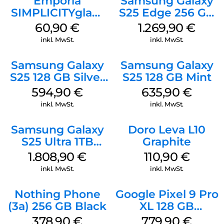
Emporia
Samsung Galaxy
SIMPLICITYglam
S25 Edge 256 GB
Schwarz
Titanium Silver
60,90
€
1.269,90
€
inkl. MwSt.
inkl. MwSt.
Samsung Galaxy
Samsung Galaxy
S25 128 GB Silver
S25 128 GB Mint
Shadow
594,90
€
635,90
€
inkl. MwSt.
inkl. MwSt.
Samsung Galaxy
Doro Leva L10
S25 Ultra 1TB
Graphite
Titanium Black
1.808,90
€
110,90
€
inkl. MwSt.
inkl. MwSt.
Nothing Phone
Google Pixel 9 Pro
(3a) 256 GB Black
XL 128 GB
Obsidian
378,90
€
779,90
€