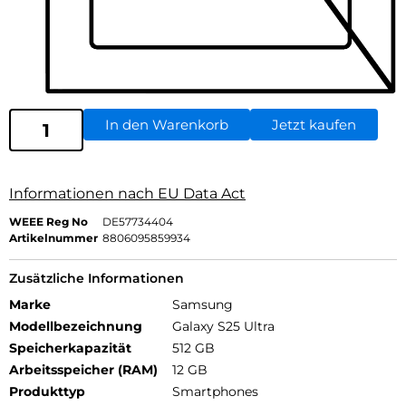
In den Warenkorb
Jetzt kaufen
Informationen nach EU Data Act
WEEE Reg No
DE57734404
Artikelnummer
8806095859934
Zusätzliche Informationen
Marke
Samsung
Modellbezeichnung
Galaxy S25 Ultra
Speicherkapazität
512 GB
Arbeitsspeicher (RAM)
12 GB
Produkttyp
Smartphones