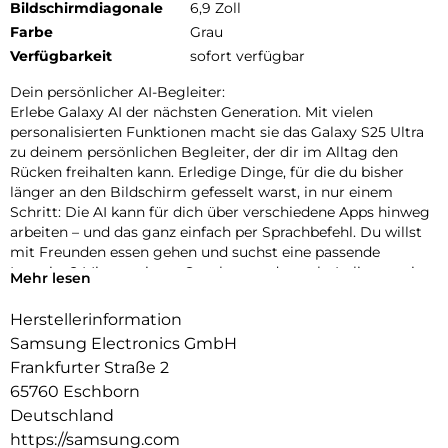
Bildschirmdiagonale
6,9 Zoll
Farbe
Grau
Verfügbarkeit
sofort verfügbar
Dein persönlicher AI-Begleiter:
Erlebe Galaxy AI der nächsten Generation. Mit vielen
personalisierten Funktionen macht sie das Galaxy S25 Ultra
zu deinem persönlichen Begleiter, der dir im Alltag den
Rücken freihalten kann. Erledige Dinge, für die du bisher
länger an den Bildschirm gefesselt warst, in nur einem
Schritt: Die AI kann für dich über verschiedene Apps hinweg
arbeiten – und das ganz einfach per Sprachbefehl. Du willst
mit Freunden essen gehen und suchst eine passende
Location? Mit nur einem Satz kannst du nach „Italiener mit
Mehr lesen
besten Bewertungen, bei denen Hunde erlaubt sind“ suchen
und die Zusammenfassung direkt in euren Gruppenchat
Herstellerinformation
einfügen lassen. Dir ist es wichtig, up-to-date zu bleiben?
Samsung Electronics GmbH
Auch darum kann sich jetzt dein Galaxy S25 Ultra kümmern.
Frankfurter Straße 2
In Form von automatischen Now Briefs versorgt es dich mit
65760 Eschborn
Tipps und Updates rund um deine Routinen. Auf deiner
täglichen Strecke zum Büro ist heute viel Verkehr? Schon
Deutschland
erhältst du die Mitteilung, dass du 10 Minuten früher
https://samsung.com