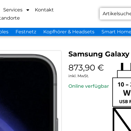
Services
Kontakt
tandorte
bles
Festnetz
Kopfhörer & Headsets
Smart Hom
Samsung Galaxy 
873,90
€
inkl. MwSt.
Online verfügbar