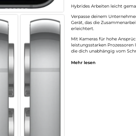
Hybrides Arbeiten leicht gema
Verpasse deinem Unternehmen
Gerät, das die Zusammenarbei
erleichtert.
Mit Kameras für hohe Ansprüc
leistungsstarken Prozessoren 
die dich unabhängig vom Schre
In den verschiedensten Teams
Mehr lesen
Informationen – ganz gleich, 
speziell dafür entwickelt, um 
Serie arbeiten nahtlos mit d
Display wechselst. Führe inter
gemacht werden, während du 
Erfinde dein Unternehmen neu
Ob Hybrid, Remote oder Frontl
Sharing. Statte dein Team mit
und schnell Aufgaben gemeins
Unternehmen dank der Sharing