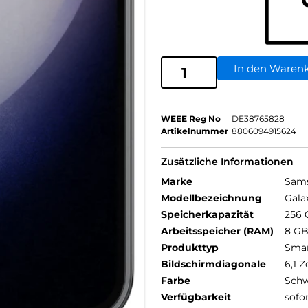
In den Waren
WEEE Reg No
DE38765828
Artikelnummer
8806094915624
Zusätzliche Informationen
Marke
Sam
Modellbezeichnung
Gala
Speicherkapazität
256 
Arbeitsspeicher (RAM)
8 G
Produkttyp
Sma
Bildschirmdiagonale
6,1 Z
Farbe
Schw
Verfügbarkeit
sofo