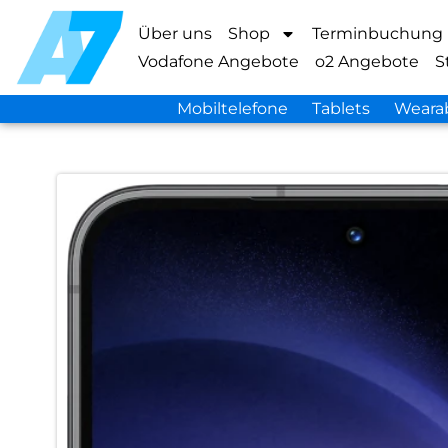
Über uns
Shop
Terminbuchung
Vodafone Angebote
o2 Angebote
S
Mobiltelefone
Tablets
Weara