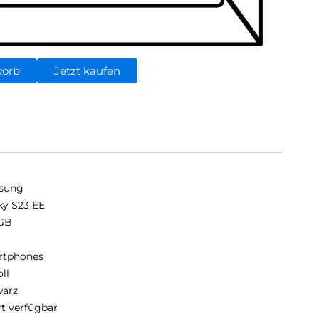
korb
Jetzt kaufen
sung
xy S23 EE
GB
B
rtphones
oll
arz
rt verfügbar