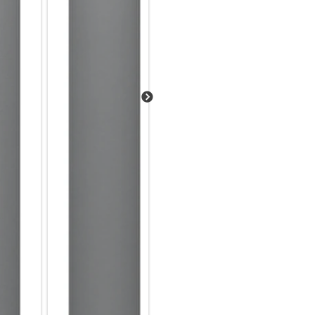
Samsung Knox schützt Smartp
vertrauliche Daten sicher blei
Das Rundum-Paket für mobiles
Ausgestattet mit der Knox Suit
und wird während der gesamt
Sicherheit versorgt. Somit biet
Umsetzung deiner Mobilitätsst
Die Zukunft im Fokus:
Unsere Ressourcen sind begrenz
steckt in der Galaxy S23-Serie
Umverpackung aus 100% recyce
Farbstoffe2 eingesetzt. Zu ei
uns auch, dass unsere Geräte 
Aluminum und CorningGorilla G
dafür, dass dein Galaxy S23-S
deiner Seite bleiben kann. Zusä
unser Update-Versprechen von
Jahre Security Updates.