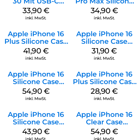
30 Mit USB-C
Pro Max Silicone
Kabel Weiß
Case MagSafe
33,90
€
34,90
€
Denim
inkl. MwSt.
inkl. MwSt.
Apple iPhone 16
Apple iPhone 16
Plus Silicone Case
Silicone Case
MagSafe Stone
MagSafe Fuchsia
41,90
€
31,90
€
Gray
inkl. MwSt.
inkl. MwSt.
Apple iPhone 16
Apple iPhone 16
Silicone Case
Plus Silicone Case
MagSafe Black
MagSafe Black
54,90
€
28,90
€
inkl. MwSt.
inkl. MwSt.
Apple iPhone 16
Apple iPhone 16
Silicone Case
Clear Case
MagSafe Plum
MagSafe
43,90
€
54,90
€
Transparent
inkl. MwSt.
inkl. MwSt.