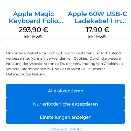
Apple Magic
Apple 60W USB-C
Keyboard Folio
Ladekabel 1 m
iPad 10.9″ (10.Gen.)
Weiß
293,90
€
17,90
€
Weiß
inkl. MwSt.
inkl. MwSt.
Um unsere Website für Dich optimal zu gestalten und fortlaufend
verbessern zu können, verwenden wir Cookies. Durch die weitere
Nutzung der Website stimmst Du der Verwendung von Cookies zu.
Impressum
Weitere Informationen zu Cookies erhältst Du in unserer
Datenschutzerklärung.
AGB
Datenschutz
Alle akzeptieren
Vertrag widerrufen
Nur erforderliche akzeptieren
Hinweis zur Batterieentsorgung
Einstellungen anzeigen
Newsletter
Datenschutz
AGB
©
2026
, Brodos AG – All Rights Reserved.