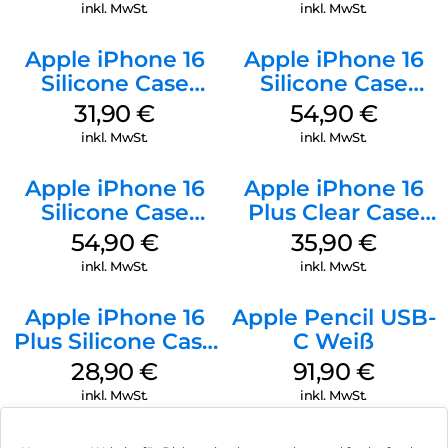
Black
Denim
inkl. MwSt.
inkl. MwSt.
Apple iPhone 16
Apple iPhone 16
Silicone Case
Silicone Case
MagSafe Fuchsia
MagSafe Lake
31,90
€
54,90
€
Green
inkl. MwSt.
inkl. MwSt.
Apple iPhone 16
Apple iPhone 16
Silicone Case
Plus Clear Case
MagSafe Black
MagSafe
54,90
€
35,90
€
Transparent
inkl. MwSt.
inkl. MwSt.
Apple iPhone 16
Apple Pencil USB-
Plus Silicone Case
C Weiß
MagSafe Black
28,90
€
91,90
€
inkl. MwSt.
inkl. MwSt.