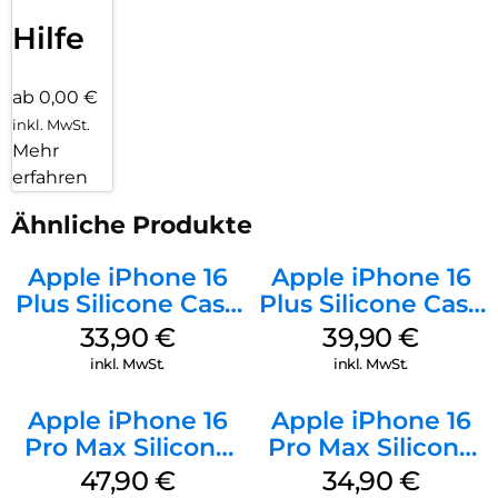
Hilfe
ab 0,00 €
inkl. MwSt.
Mehr
erfahren
Ähnliche Produkte
Apple iPhone 16
Apple iPhone 16
Plus Silicone Case
Plus Silicone Case
MagSafe Lake
MagSafe Plum
33,90
€
39,90
€
Green
inkl. MwSt.
inkl. MwSt.
Apple iPhone 16
Apple iPhone 16
Pro Max Silicone
Pro Max Silicone
Case MagSafe
Case MagSafe
47,90
€
34,90
€