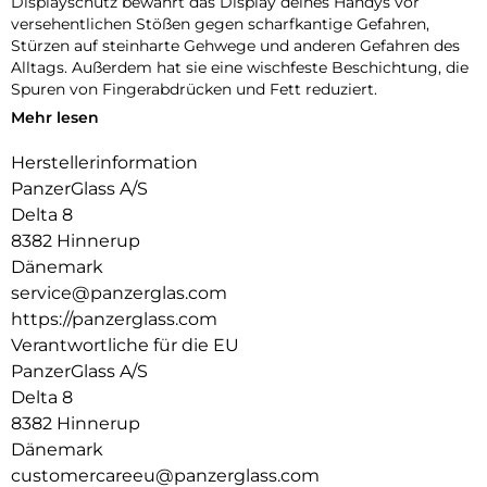
Displayschutz bewahrt das Display deines Handys vor
versehentlichen Stößen gegen scharfkantige Gefahren,
Stürzen auf steinharte Gehwege und anderen Gefahren des
Alltags. Außerdem hat sie eine wischfeste Beschichtung, die
Spuren von Fingerabdrücken und Fett reduziert.
Mehr lesen
Und um es noch einfacher zu machen, haben wir eine
Schritt-für-Schritt-Anleitung und einen QR-Code für den
Herstellerinformation
schnellen Zugriff auf unser Online-Anleitungsvideo
PanzerGlass A/S
beigefügt. Und denk dran: Sobald der Displayschutz
angebracht ist, musst du nie wieder befürchten, dass dein
Delta 8
Display auf den Boden fällt.
8382 Hinnerup
Dänemark
Der Displayschutz ist Ultra-Wide Fit, das bedeutet, dass er
service@panzerglas.com
die Vorderseite deines Handys abdeckt und eine vollständige
und kristallklare Sicht auf dein Display bietet, während an
https://panzerglass.com
den Rändern noch etwas Platz für eine PanzerGlass-Hülle
Verantwortliche für die EU
bleibt.
PanzerGlass A/S
100 % Berührungsempfindlichkeit = Fühlt sich dank 100%
Delta 8
Berührungsempfindlichkeit wie das Original-Display an.
8382 Hinnerup
Dänemark
Gold-Stärke = Goldstärke: Starker Displayschutz, der Dein
customercareeu@panzerglass.com
Gerät vor den Schäden alltäglicher Missgeschicke bewahrt.