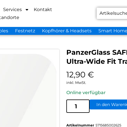
Services
Kontakt
tandorte
bles
Festnetz
Kopfhörer & Headsets
Smart Hom
PanzerGlass SAFE
Ultra-Wide Fit T
12,90
€
inkl. MwSt.
Online verfügbar
In den Waren
Artikelnummer
5715685002625