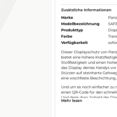
Zusätzliche Informationen
Marke
Panz
Modellbezeichnung
SAFE
Produkttyp
Disp
Farbe
Tran
Verfügbarkeit
sofo
Dieser Displayschutz von Panz
bietet eine höhere Kratzfestig
Stoßfestigkeit und einen hohe
das Display deines Handys vor
Stürzen auf steinharte Gehweg
eine wischfeste Beschichtung,
Und um es noch einfacher zu m
einen QR-Code für den schnell
Und denk dran: Sobald der Dis
Mehr lesen
befürchten, dass dein Display a
Der Displayschutz ist Ultra-Wid
Handys abdeckt und eine vollstä