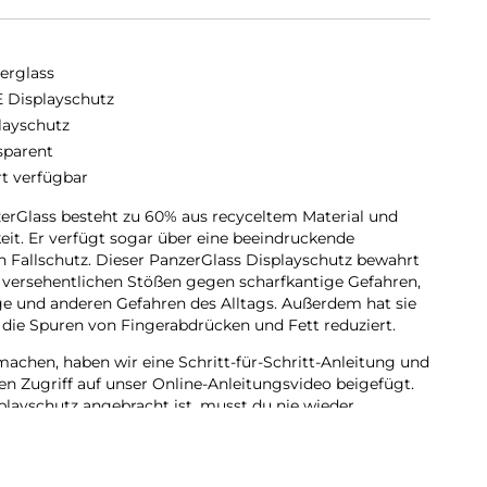
erglass
 Displayschutz
layschutz
sparent
rt verfügbar
erGlass besteht zu 60% aus recyceltem Material und
keit. Er verfügt sogar über eine beeindruckende
n Fallschutz. Dieser PanzerGlass Displayschutz bewahrt
 versehentlichen Stößen gegen scharfkantige Gefahren,
e und anderen Gefahren des Alltags. Außerdem hat sie
 die Spuren von Fingerabdrücken und Fett reduziert.
achen, haben wir eine Schritt-für-Schritt-Anleitung und
en Zugriff auf unser Online-Anleitungsvideo beigefügt.
playschutz angebracht ist, musst du nie wieder
uf den Boden fällt.
e Fit, das bedeutet, dass er die Vorderseite deines
ndige und kristallklare Sicht auf dein Display bietet,