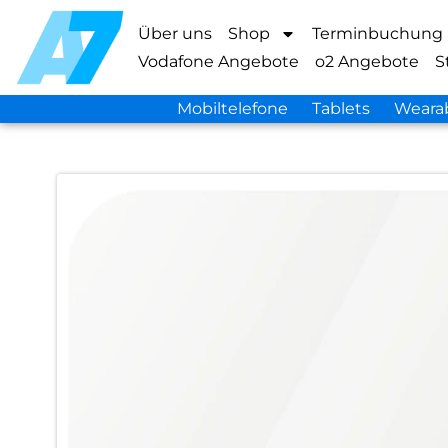
Über uns
Shop
Terminbuchung
Vodafone Angebote
o2 Angebote
S
Mobiltelefone
Tablets
Weara