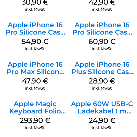
Kabel Weiß
Luna Grey
30,90
€
42,90
€
inkl. MwSt.
inkl. MwSt.
Apple iPhone 16
Apple iPhone 16
Pro Silicone Case
Pro Silicone Case
MagSafe Black
MagSafe Stone
54,90
€
60,90
€
Gray
inkl. MwSt.
inkl. MwSt.
Apple iPhone 16
Apple iPhone 16
Pro Max Silicone
Plus Silicone Case
Case MagSafe
MagSafe Black
47,90
€
28,90
€
Black
inkl. MwSt.
inkl. MwSt.
Apple Magic
Apple 60W USB-C
Keyboard Folio
Ladekabel 1 m
iPad 10.9″ (10.Gen.)
Weiß
293,90
€
24,90
€
Weiß
inkl. MwSt.
inkl. MwSt.