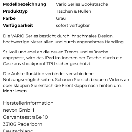
Modellbezeichnung
Vario Series Bookstasche
Produkttyp
Taschen & Hüllen
Farbe
Grau
Verfügbarkeit
sofort verfügbar
Die VARIO Series besticht durch ihr schmales Design,
hochwertige Materialien und durch angenehmes Handling.
Stilvoll und edel an die neuen Trends und Wünsche
angepasst, wird das iPad im Inneren der Tasche, durch ein
Case aus shockproof TPU sicher geschützt.
Die Aufstellfunktion verbindet verschiedene
Nutzungsmöglichkeiten. Schauen Sie sich bequem Videos an
oder klappen Sie einfach die Frontklappe nach hinten um.
Mehr lesen
Durch die unsichtbar integrierten Magneten wird die
Bedienung kinderleicht, das iPad startet nach dem öffnen
Herstellerinformation
der Frontklappe (Wake up Funktion) und die Schutzhülle
nevox GmbH
öffnet sich nicht ungewollt.
Cervantesstraße 10
Durch die integrierte Apple Pencil Aussparung, kann man
33106 Paderborn
diesen immer sich verstauen und mitführen.
Deutschland