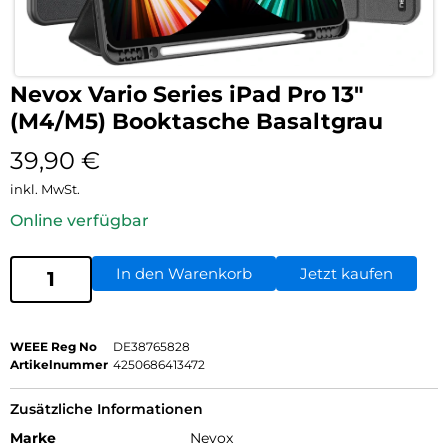
Nevox Vario Series iPad Pro 13″
(M4/M5) Booktasche Basaltgrau
39,90
€
inkl. MwSt.
Online verfügbar
In den Warenkorb
Jetzt kaufen
WEEE Reg No
DE38765828
Artikelnummer
4250686413472
Zusätzliche Informationen
Marke
Nevox