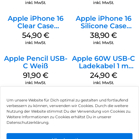
Ultramarine
Transparent
inkl. MwSt.
inkl. MwSt.
Apple iPhone 16
Apple iPhone 16
Clear Case
Silicone Case
MagSafe
MagSafe
54,90
€
38,90
€
Transparent
Ultramarine
inkl. MwSt.
inkl. MwSt.
Apple Pencil USB-
Apple 60W USB-C
C Weiß
Ladekabel 1 m
Weiß
91,90
€
24,90
€
inkl. MwSt.
inkl. MwSt.
Um unsere Website für Dich optimal zu gestalten und fortlaufend
verbessern zu können, verwenden wir Cookies. Durch die weitere
Nutzung der Website stimmst Du der Verwendung von Cookies zu.
Impressum
Weitere Informationen zu Cookies erhältst Du in unserer
Datenschutzerklärung.
AGB