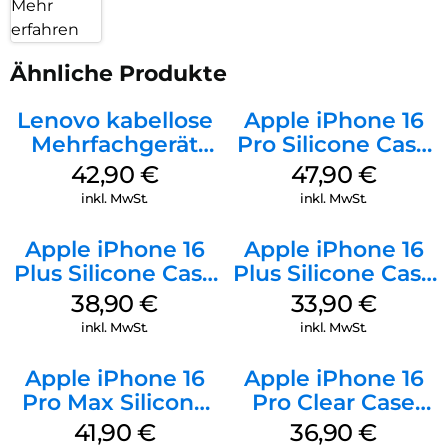
Mehr
erfahren
Ähnliche Produkte
Lenovo kabellose
Apple iPhone 16
Mehrfachgerät
Pro Silicone Case
Luna Grey
MagSafe Denim
42,90
€
47,90
€
inkl. MwSt.
inkl. MwSt.
Apple iPhone 16
Apple iPhone 16
Plus Silicone Case
Plus Silicone Case
MagSafe Denim
MagSafe Lake
38,90
€
33,90
€
Green
inkl. MwSt.
inkl. MwSt.
Apple iPhone 16
Apple iPhone 16
Pro Max Silicone
Pro Clear Case
Case MagSafe
MagSafe
41,90
€
36,90
€