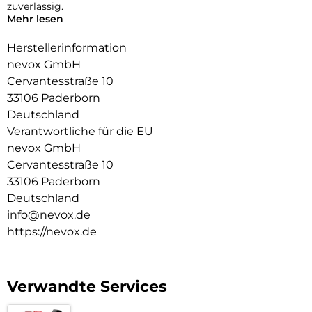
zuverlässig.
Mehr lesen
Die Fotoqualität wird nicht beeinträchtigt, zusätzlich
schützen Sie die Linsen vor Staubablagerungen in den
Herstellerinformation
Zwischenräumen.
nevox GmbH
Cervantesstraße 10
33106 Paderborn
Deutschland
Verantwortliche für die EU
nevox GmbH
Cervantesstraße 10
33106 Paderborn
Deutschland
info@nevox.de
https://nevox.de
Verwandte Services