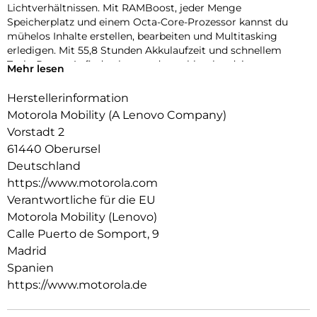
Lichtverhältnissen. Mit RAMBoost, jeder Menge
Speicherplatz und einem Octa-Core-Prozessor kannst du
mühelos Inhalte erstellen, bearbeiten und Multitasking
erledigen. Mit 55,8 Stunden Akkulaufzeit und schnellem
TurboPower-Aufladen kannst du problemlos deine
Mehr lesen
Aufnahmen und Bearbeitungssitzungen durchziehen. Schau
dir deine Creators,Reels und Videos auf einem scharfen,
Herstellerinformation
lebendigen 6,72″-Full-HD-Display mit StereoLautsprechern
Motorola Mobility (A Lenovo Company)
und Dolby Atmos-Sound an. Und das alles mit einem
Vorstadt 2
hochwertigen Look-and-Feel, und in einer Qualität, die auf
61440 Oberursel
Langlebigkeit ausgelegt ist. Das neue moto g17 ist in jeder
Hinsicht ein Gewinner.
Deutschland
https://www.motorola.com
Verantwortliche für die EU
Motorola Mobility (Lenovo)
Calle Puerto de Somport, 9
Madrid
Spanien
https://www.motorola.de