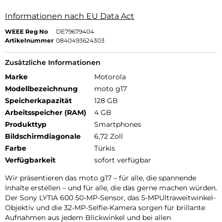
Informationen nach EU Data Act
WEEE Reg No
DE79679404
Artikelnummer
0840493624303
Zusätzliche Informationen
Marke
Motorola
Modellbezeichnung
moto g17
Speicherkapazität
128 GB
Arbeitsspeicher (RAM)
4 GB
Produkttyp
Smartphones
Bildschirmdiagonale
6,72 Zoll
Farbe
Türkis
Verfügbarkeit
sofort verfügbar
Wir präsentieren das moto g17 – für alle, die spannende
Inhalte erstellen – und für alle, die das gerne machen würden.
Der Sony LYTIA 600 50-MP-Sensor, das 5-MPUltraweitwinkel-
Objektiv und die 32-MP-Selfie-Kamera sorgen für brillante
Aufnahmen aus jedem Blickwinkel und bei allen