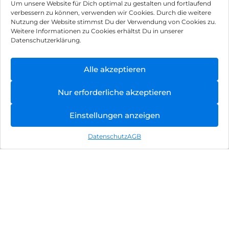
Um unsere Website für Dich optimal zu gestalten und fortlaufend
S25 128 GB
Graphite
verbessern zu können, verwenden wir Cookies. Durch die weitere
Icyblue
Nutzung der Website stimmst Du der Verwendung von Cookies zu.
898,90
€
110,90
€
Weitere Informationen zu Cookies erhältst Du in unserer
inkl. MwSt.
inkl. MwSt.
Datenschutzerklärung.
HMD Fusion
Motorola Moto
Alle akzeptieren
Business Edition
g75 5G 128 GB
256 GB Grey
Charcoal Gray
266,90
€
393,90
€
Nur erforderliche akzeptieren
inkl. MwSt.
inkl. MwSt.
Einstellungen anzeigen
Apple iPhone 16e
Apple iPhone 16
Datenschutz
AGB
128 GB Schwarz
128 GB Schwarz
597,90
€
829,90
€
inkl. MwSt.
inkl. MwSt.
Impressum