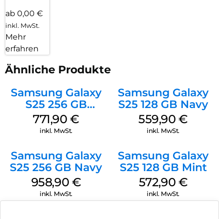
ab 0,00 €
inkl. MwSt.
Mehr
erfahren
Ähnliche Produkte
Samsung Galaxy
Samsung Galaxy
S25 256 GB
S25 128 GB Navy
Icyblue
771,90
€
559,90
€
inkl. MwSt.
inkl. MwSt.
Samsung Galaxy
Samsung Galaxy
S25 256 GB Navy
S25 128 GB Mint
958,90
€
572,90
€
inkl. MwSt.
inkl. MwSt.
Samsung Galaxy
Doro Leva L10