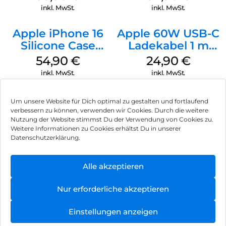
Ultramarine
inkl. MwSt.
inkl. MwSt.
Apple iPhone 16
Apple 60W USB-C
Silicone Case
Ladekabel 1 m
MagSafe Lake
Weiß
54,90
€
24,90
€
Green
inkl. MwSt.
inkl. MwSt.
Um unsere Website für Dich optimal zu gestalten und fortlaufend
verbessern zu können, verwenden wir Cookies. Durch die weitere
Nutzung der Website stimmst Du der Verwendung von Cookies zu.
Impressum
Weitere Informationen zu Cookies erhältst Du in unserer
Datenschutzerklärung.
AGB
Datenschutz
Alle akzeptieren
Vertrag widerrufen
Nur erforderliche akzeptieren
Hinweis zur Batterieentsorgung
Einstellungen anzeigen
Newsletter