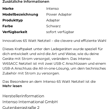
Zusätzliche Informationen
Marke
Intenso
Modellbezeichnung
Power Adapter
Produkttyp
Adapter
Farbe
Schwarz
Verfügbarkeit
sofort verfügbar
Innovatives 65 Watt Netzteil – die clevere und effiziente Wahl
Dieses Kraftpaket unter den Ladegeräten wurde speziell für
dich entwickelt und wird die Art und Weise, wie du deine
Geräte mit Strom versorgst, verändern. Das Intenso
W65ACC Netzteil ist mit zwei USB-C Anschlüssen und einem
USB-A Anschluss die All-in-one-Lösung, um dein technisches
Zubehör mit Strom zu versorgen.
Das Besondere an dem Intenso 65 Watt Netzteil ist die
Mehr lesen
revolutionäre GaN-Technologie. Sie sorgt dafür, dass das
Netzteil sowohl kleiner als auch energieeffizienter ist. Das
Herstellerinformation
hat den Vorteil, dass das Netzteil problemlos überall
mitgenommen werden kann. Außerdem sorgt die
Intenso International GmbH
Energieeffizienz dafür, dass der Ladevorgang nicht nur
Gutenbergstraße 2