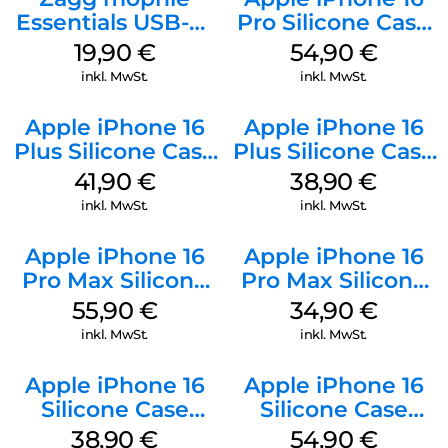
Essentials USB-C-
Pro Silicone Case
20W Charger PD
MagSafe Black
19,90
€
54,90
€
Weiß
inkl. MwSt.
inkl. MwSt.
Apple iPhone 16
Apple iPhone 16
Plus Silicone Case
Plus Silicone Case
MagSafe Stone
MagSafe Denim
41,90
€
38,90
€
Gray
inkl. MwSt.
inkl. MwSt.
Apple iPhone 16
Apple iPhone 16
Pro Max Silicone
Pro Max Silicone
Case MagSafe
Case MagSafe
55,90
€
34,90
€
Stone Gray
Denim
inkl. MwSt.
inkl. MwSt.
Apple iPhone 16
Apple iPhone 16
Silicone Case
Silicone Case
MagSafe
MagSafe Black
38,90
€
54,90
€