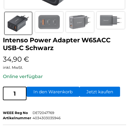
Intenso Power Adapter W65ACC
USB-C Schwarz
34,90
€
inkl. MwSt.
Online verfügbar
In den Warenkorb
Jetzt kaufen
WEEE Reg No
DE72047769
Artikelnummer
4034303035946