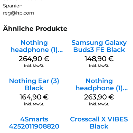
Spanien
reg@hp.com
Ähnliche Produkte
Nothing
Samsung Galaxy
headphone (1)
Buds3 FE Black
Weiß
264,90
€
148,90
€
inkl. MwSt.
inkl. MwSt.
Nothing Ear (3)
Nothing
Black
headphone (1)
Schwarz
164,90
€
263,90
€
inkl. MwSt.
inkl. MwSt.
4Smarts
Crosscall X VIBES
4252011908820
Black