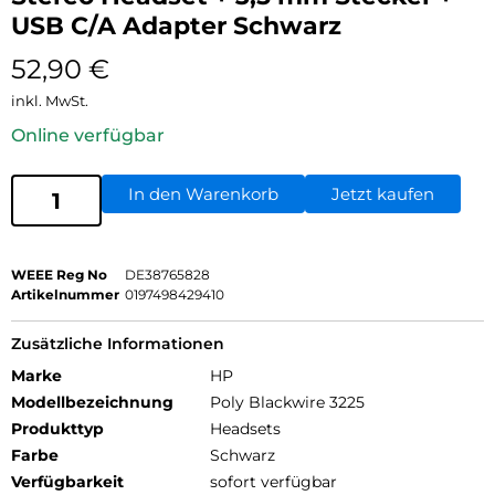
USB C/A Adapter Schwarz
52,90
€
inkl. MwSt.
Online verfügbar
In den Warenkorb
Jetzt kaufen
WEEE Reg No
DE38765828
Artikelnummer
0197498429410
Zusätzliche Informationen
Marke
HP
Modellbezeichnung
Poly Blackwire 3225
Produkttyp
Headsets
Farbe
Schwarz
Verfügbarkeit
sofort verfügbar