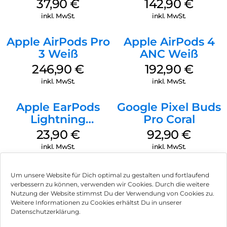
37,90
€
142,90
€
inkl. MwSt.
inkl. MwSt.
Apple AirPods Pro
Apple AirPods 4
3 Weiß
ANC Weiß
246,90
€
192,90
€
inkl. MwSt.
inkl. MwSt.
Apple EarPods
Google Pixel Buds
Lightning
Pro Coral
Anschluss Weiß
23,90
€
92,90
€
inkl. MwSt.
inkl. MwSt.
Um unsere Website für Dich optimal zu gestalten und fortlaufend
verbessern zu können, verwenden wir Cookies. Durch die weitere
Nutzung der Website stimmst Du der Verwendung von Cookies zu.
Impressum
Weitere Informationen zu Cookies erhältst Du in unserer
Datenschutzerklärung.
AGB