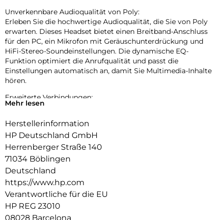
Unverkennbare Audioqualität von Poly:
Erleben Sie die hochwertige Audioqualität, die Sie von Poly
erwarten. Dieses Headset bietet einen Breitband-Anschluss
für den PC, ein Mikrofon mit Geräuschunterdrückung und
HiFi-Stereo-Soundeinstellungen. Die dynamische EQ-
Funktion optimiert die Anrufqualität und passt die
Einstellungen automatisch an, damit Sie Multimedia-Inhalte
hören.
Erweiterte Verbindungen:
Mehr lesen
Ideal für die Verwaltung von Anrufen auf Ihrem PC,
Mobiltelefon oder Tablet mit dem Komfort und der
Herstellerinformation
Langlebigkeit eines schnurgebundenen Headsets für mehr
HP Deutschland GmbH
Flexibilität.
Herrenberger Straße 140
Dauerhafter Komfort und Transportfreundlichkeit:
71034 Böblingen
Entspannen Sie sich, während Sie telefonieren, denn Ihr
Deutschland
Headset ist sicher. Der leichte Kopfbügel aus Metall ist
https://www.hp.com
strapazierfähig und bietet einen bequemen Sitz. Kunstleder-
Ohrkissen, faltbar zum besseren Transport.
Verantwortliche für die EU
HP REG 23010
08028 Barcelona