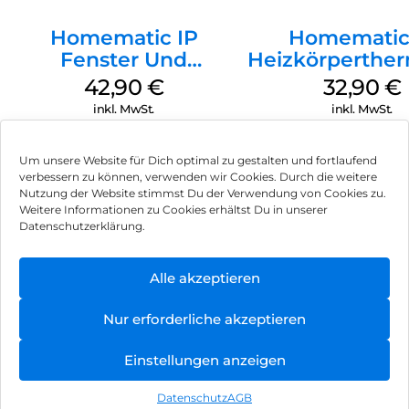
Homematic IP
Homematic
Fenster Und
Heizkörperther
Türkontakt Optisch
Basic Wei
42,90
€
32,90
€
Weiß
inkl. MwSt.
inkl. MwSt.
Um unsere Website für Dich optimal zu gestalten und fortlaufend
verbessern zu können, verwenden wir Cookies. Durch die weitere
Nutzung der Website stimmst Du der Verwendung von Cookies zu.
Impressum
Weitere Informationen zu Cookies erhältst Du in unserer
Datenschutzerklärung.
AGB
Datenschutz
Alle akzeptieren
Vertrag widerrufen
Nur erforderliche akzeptieren
Hinweis zur Batterieentsorgung
Einstellungen anzeigen
Newsletter
Datenschutz
AGB
©
2026
, Brodos AG – All Rights Reserved.