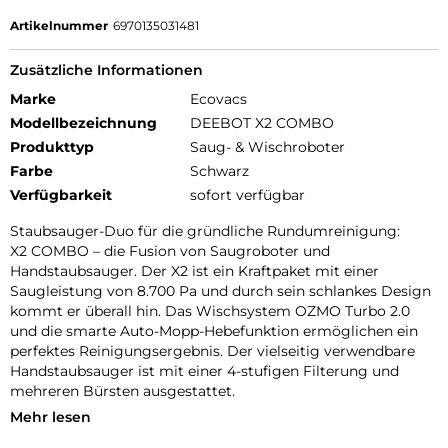
Artikelnummer
6970135031481
Zusätzliche Informationen
Marke
Ecovacs
Modellbezeichnung
DEEBOT X2 COMBO
Produkttyp
Saug- & Wischroboter
Farbe
Schwarz
Verfügbarkeit
sofort verfügbar
Staubsauger-Duo für die gründliche Rundumreinigung:
X2 COMBO – die Fusion von Saugroboter und
Handstaubsauger. Der X2 ist ein Kraftpaket mit einer
Saugleistung von 8.700 Pa und durch sein schlankes Design
kommt er überall hin. Das Wischsystem OZMO Turbo 2.0
und die smarte Auto-Mopp-Hebefunktion ermöglichen ein
perfektes Reinigungsergebnis. Der vielseitig verwendbare
Handstaubsauger ist mit einer 4-stufigen Filterung und
mehreren Bürsten ausgestattet.
Mehr lesen
Doppelte automatische Absaugung durch verbesserte OMNI
Station: