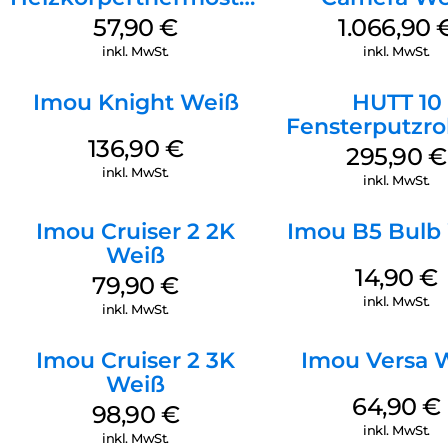
Reinigungshilfe beherrscht mehrere Sprachszenarien, damit
Weiß
57,90
€
1.066,90
du spielend leicht reinigen kannst.
inkl. MwSt.
inkl. MwSt.
Imou Knight Weiß
HUTT 10
Fensterputzro
136,90
€
Weiß
295,90
€
inkl. MwSt.
inkl. MwSt.
Imou Cruiser 2 2K
Imou B5 Bulb
Weiß
14,90
€
79,90
€
inkl. MwSt.
inkl. MwSt.
Imou Cruiser 2 3K
Imou Versa 
Weiß
64,90
€
98,90
€
inkl. MwSt.
inkl. MwSt.