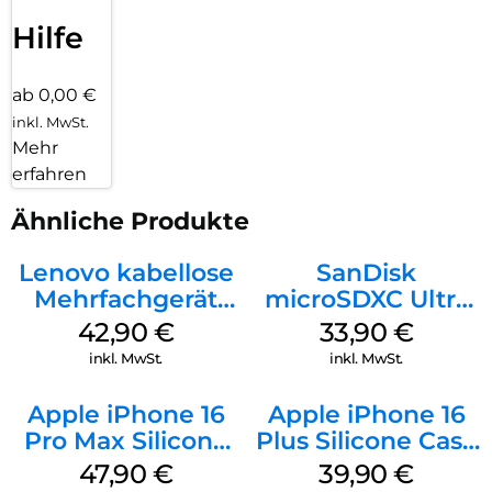
Hilfe
ab 0,00 €
inkl. MwSt.
Mehr
erfahren
Ähnliche Produkte
Lenovo kabellose
SanDisk
Mehrfachgerät
microSDXC Ultra
Luna Grey
128 GB + Adapter
42,90
€
33,90
€
Mobile
inkl. MwSt.
inkl. MwSt.
Apple iPhone 16
Apple iPhone 16
Pro Max Silicone
Plus Silicone Case
Case MagSafe
MagSafe Plum
47,90
€
39,90
€