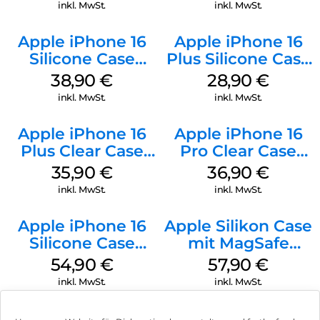
Black
inkl. MwSt.
inkl. MwSt.
Apple iPhone 16
Apple iPhone 16
Silicone Case
Plus Silicone Case
MagSafe
MagSafe Black
38,90
€
28,90
€
Ultramarine
inkl. MwSt.
inkl. MwSt.
Apple iPhone 16
Apple iPhone 16
Plus Clear Case
Pro Clear Case
MagSafe
MagSafe
35,90
€
36,90
€
Transparent
Transparent
inkl. MwSt.
inkl. MwSt.
Apple iPhone 16
Apple Silikon Case
Silicone Case
mit MagSafe
MagSafe Lake
iPhone 14 Pro
54,90
€
57,90
€
Green
(PRODUCT)RED
inkl. MwSt.
inkl. MwSt.