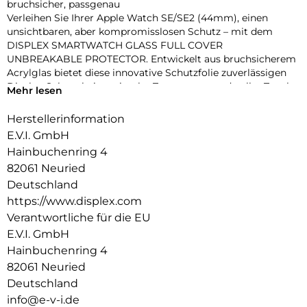
bruchsicher, passgenau
Verleihen Sie Ihrer Apple Watch SE/SE2 (44mm), einen
unsichtbaren, aber kompromisslosen Schutz – mit dem
DISPLEX SMARTWATCH GLASS FULL COVER
UNBREAKABLE PROTECTOR. Entwickelt aus bruchsicherem
Acrylglas bietet diese innovative Schutzfolie zuverlässigen
Display-Schutz bei maximaler Transparenz und voller Touch-
Mehr lesen
Funktionalität.
Dank des vollflächig haftenden Edge-to-Edge-Designs mit
Herstellerinformation
3D-Kontur deckt die Folie das Display präzise bis zum Rand
E.V.I. GmbH
ab – perfekt für sportliche Einsätze, den Alltag oder den
Hainbuchenring 4
stilbewussten Nutzer. Eine High-Tech-Anti-Fingerprint-
82061 Neuried
Beschichtung schützt vor störenden Flecken und sorgt für
dauerhaft brillante Optik.
Deutschland
Die beiliegende Eco-Montagehilfe aus recyceltem PET (rPET)
https://www.displex.com
macht die Anbringung zum Kinderspiel: einfach, sicher,
Verantwortliche für die EU
blasenfrei – ohne Werkzeug oder Klebstoffreste.
E.V.I. GmbH
Produktvorteile im Überblick:
Hainbuchenring 4
Unzerbrechliches, stoßdämpfendes Acrylglas
3D Edge-to-Edge Kontur für nahtlose Abdeckung
82061 Neuried
Ultradünn – volle Touch-, Wisch- und Buttonfunktion
Deutschland
High-Tech-Anti-Fingerprint-Beschichtung für klare Sicht
info@e-v-i.de
Nachhaltiger Eco-Applikator (rPET) für einfache Montage