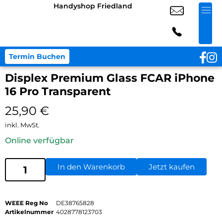
Handyshop Friedland
Termin Buchen
Displex Premium Glass FCAR iPhone
16 Pro Transparent
25,90
€
inkl. MwSt.
Online verfügbar
In den Warenkorb
Jetzt kaufen
WEEE Reg No
DE38765828
Artikelnummer
4028778123703