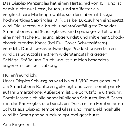
Das Displex Panzerglas hat einen Härtegrad von 10H und ist
damit nicht nur kratz-, bruch-, und stoßfester als
vergleichbare Markenprodukte, sondern übertrifft sogar
hochwertiges Saphirglas (9H), das bei Luxusuhren eingesetzt
wird. Die Kanten, die bruch- und stoßanfälligste Zone des
Smartphones und Schutzglases, sind spezialgehärtet, durch
eine mehrfache Polierung abgerundet und mit einer Schock-
absorbierenden Kante (bei Full Cover Schutzgläsern)
veredelt. Durch dieses aufwendige Produktionsverfahren
wird das Schutzglas extrem widerstandsfähig gegen
Schläge, Stöße und Bruch und ist zugleich besonders
angenehm bei der Nutzung.
Hüllenfreundlich:
Unser Displex Schutzglas wird bis auf 5/100 mm genau auf
die Smartphone Konturen gefertigt und passt somit perfekt
auf Ihr Smartphone. Außerdem ist die Schutzfolie ultradünn.
Somit lassen sich alle handelsüblichen Schutzhüllen & Cases
mit der Panzerglasfolie benutzen. Durch einen kombinierten
Schutz aus Displex Tempered Glass und Ihrer Lieblingshülle
wird Ihr Smartphone rundum optimal geschützt.
Anti Fingerprint: