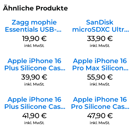
Ähnliche Produkte
Zagg mophie
SanDisk
Essentials USB-C-
microSDXC Ultra
20W Charger PD
128 GB + Adapter
19,90
€
33,90
€
Weiß
Mobile
inkl. MwSt.
inkl. MwSt.
Apple iPhone 16
Apple iPhone 16
Plus Silicone Case
Pro Max Silicone
MagSafe Plum
Case MagSafe
39,90
€
55,90
€
Stone Gray
inkl. MwSt.
inkl. MwSt.
Apple iPhone 16
Apple iPhone 16
Plus Silicone Case
Pro Silicone Case
MagSafe Stone
MagSafe Denim
41,90
€
47,90
€
Gray
inkl. MwSt.
inkl. MwSt.