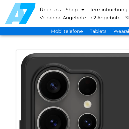
Über uns
Shop
Terminbuchung
Vodafone Angebote
o2 Angebote
S
Mobiltelefone
Tablets
Weara