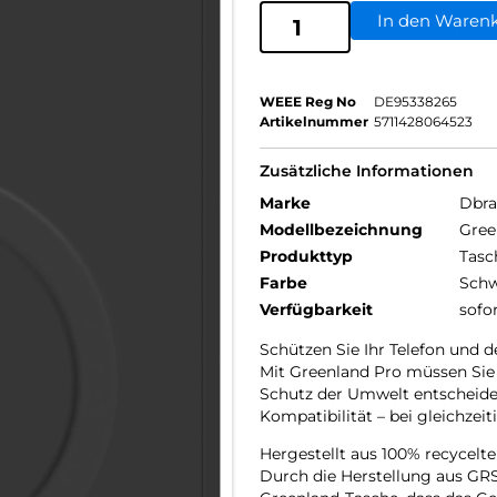
In den Waren
WEEE Reg No
DE95338265
Artikelnummer
5711428064523
Zusätzliche Informationen
Marke
Dbr
Modellbezeichnung
Gree
Produkttyp
Tasc
Farbe
Schw
Verfügbarkeit
sofo
Schützen Sie Ihr Telefon und 
Mit Greenland Pro müssen Sie
Schutz der Umwelt entscheiden
Kompatibilität – bei gleichze
Hergestellt aus 100% recycelt
Durch die Herstellung aus GRS-