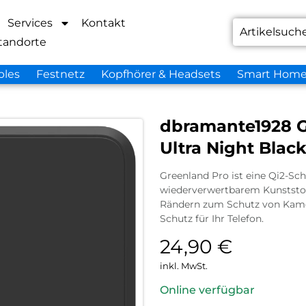
Services
Kontakt
tandorte
bles
Festnetz
Kopfhörer & Headsets
Smart Hom
dbramante1928 G
Ultra Night Blac
Greenland Pro ist eine Qi2-Sch
wiederverwertbarem Kunststoff
Rändern zum Schutz von Kame
Schutz für Ihr Telefon.
24,90
€
inkl. MwSt.
Online verfügbar