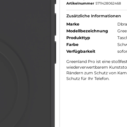
Artikelnummer
5711428062468
Zusätzliche Informationen
Marke
Dbr
Modellbezeichnung
Gree
Produkttyp
Tasc
Farbe
Schw
Verfügbarkeit
sofo
Greenland Pro ist eine stoßfes
wiederverwertbarem Kunststoff
Rändern zum Schutz von Kame
Schutz für Ihr Telefon.