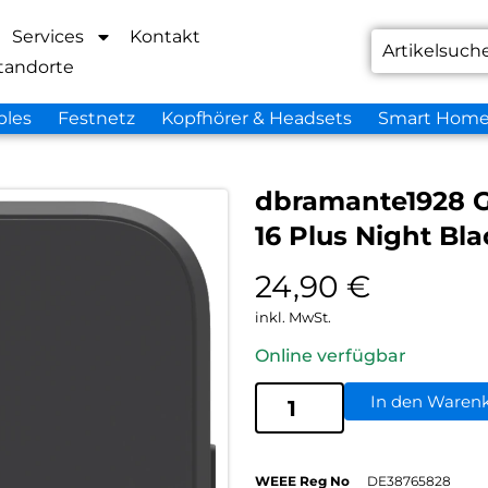
Services
Kontakt
tandorte
bles
Festnetz
Kopfhörer & Headsets
Smart Hom
dbramante1928 G
16 Plus Night Bla
24,90
€
inkl. MwSt.
Online verfügbar
In den Waren
WEEE Reg No
DE38765828