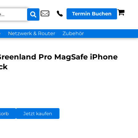
Termin Buchen
e
Netzwerk & Router
Zubehör
reenland Pro MagSafe iPhone
ck
korb
Jetzt kaufen