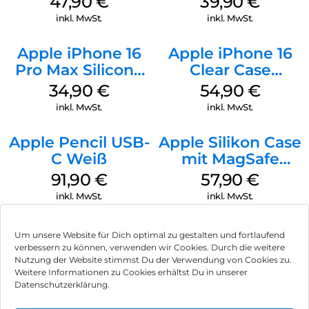
47,90
€
39,90
€
inkl. MwSt.
inkl. MwSt.
Apple iPhone 16
Apple iPhone 16
Pro Max Silicone
Clear Case
Case MagSafe
MagSafe
34,90
€
54,90
€
Denim
Transparent
inkl. MwSt.
inkl. MwSt.
Apple Pencil USB-
Apple Silikon Case
C Weiß
mit MagSafe
iPhone 14 Pro
91,90
€
57,90
€
(PRODUCT)RED
inkl. MwSt.
inkl. MwSt.
Um unsere Website für Dich optimal zu gestalten und fortlaufend
verbessern zu können, verwenden wir Cookies. Durch die weitere
Nutzung der Website stimmst Du der Verwendung von Cookies zu.
Impressum
Weitere Informationen zu Cookies erhältst Du in unserer
Datenschutzerklärung.
AGB