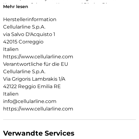
Kanten zum Schutz von Kamera und Display. Die
Mehr lesen
antibakterielle Beschichtung und der Einsatz von recyceltem
Material machen ICY MAG zur sicheren und
Herstellerinformation
verantwortungsvollen Wahl für jeden Tag.
Cellularline S.p.A.
via Salvo D'Acquisto 1
42015 Correggio
Italien
https://www.cellularline.com
Verantwortliche für die EU
Cellularline S.p.A.
Via Grigoris Lambrakis 1/A
42122 Reggio Emilia RE
Italien
info@cellularline.com
https://www.cellularline.com
Verwandte Services