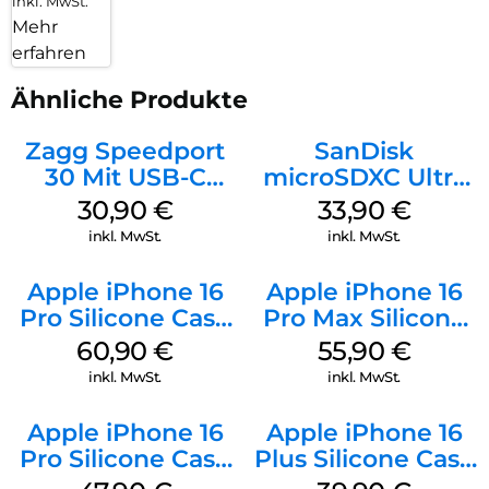
inkl. MwSt.
Mehr
erfahren
Ähnliche Produkte
Zagg Speedport
SanDisk
30 Mit USB-C
microSDXC Ultra
Kabel Weiß
128 GB + Adapter
30,90
€
33,90
€
Mobile
inkl. MwSt.
inkl. MwSt.
Apple iPhone 16
Apple iPhone 16
Pro Silicone Case
Pro Max Silicone
MagSafe Stone
Case MagSafe
60,90
€
55,90
€
Gray
Stone Gray
inkl. MwSt.
inkl. MwSt.
Apple iPhone 16
Apple iPhone 16
Pro Silicone Case
Plus Silicone Case
MagSafe Denim
MagSafe Plum