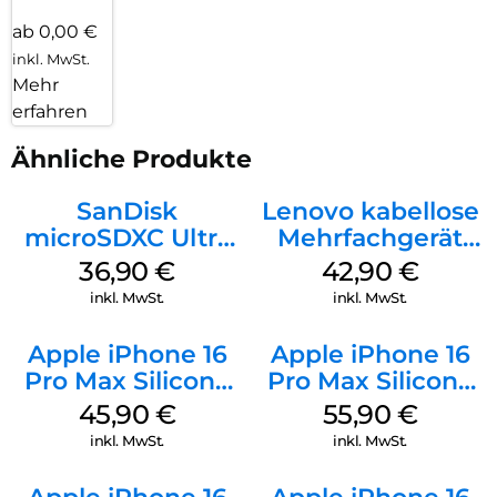
ab 0,00 €
inkl. MwSt.
Mehr
erfahren
Ähnliche Produkte
SanDisk
Lenovo kabellose
microSDXC Ultra
Mehrfachgerät
128 GB + Adapter
Luna Grey
36,90
€
42,90
€
Mobile
inkl. MwSt.
inkl. MwSt.
Apple iPhone 16
Apple iPhone 16
Pro Max Silicone
Pro Max Silicone
Case MagSafe
Case MagSafe
45,90
€
55,90
€
Ultramarine
Stone Gray
inkl. MwSt.
inkl. MwSt.