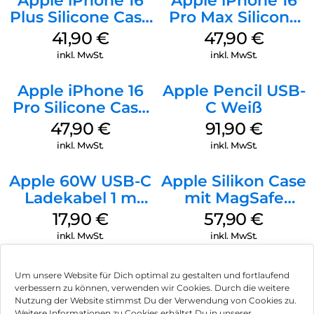
Apple iPhone 16
Apple iPhone 16
Plus Silicone Case
Pro Max Silicone
MagSafe Stone
Case MagSafe
41,90
€
47,90
€
Gray
Black
inkl. MwSt.
inkl. MwSt.
Apple iPhone 16
Apple Pencil USB-
Pro Silicone Case
C Weiß
MagSafe Denim
47,90
€
91,90
€
inkl. MwSt.
inkl. MwSt.
Apple 60W USB-C
Apple Silikon Case
Ladekabel 1 m
mit MagSafe
Weiß
iPhone 14 Pro
17,90
€
57,90
€
(PRODUCT)RED
inkl. MwSt.
inkl. MwSt.
Um unsere Website für Dich optimal zu gestalten und fortlaufend
verbessern zu können, verwenden wir Cookies. Durch die weitere
Nutzung der Website stimmst Du der Verwendung von Cookies zu.
Impressum
Weitere Informationen zu Cookies erhältst Du in unserer