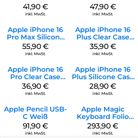
MagSafe Stone
Case MagSafe
41,90
€
47,90
€
Gray
Black
inkl. MwSt.
inkl. MwSt.
Apple iPhone 16
Apple iPhone 16
Pro Max Silicone
Plus Clear Case
Case MagSafe
MagSafe
55,90
€
35,90
€
Stone Gray
Transparent
inkl. MwSt.
inkl. MwSt.
Apple iPhone 16
Apple iPhone 16
Pro Clear Case
Plus Silicone Case
MagSafe
MagSafe Black
36,90
€
28,90
€
Transparent
inkl. MwSt.
inkl. MwSt.
Apple Pencil USB-
Apple Magic
C Weiß
Keyboard Folio
iPad 10.9″ (10.Gen.)
91,90
€
293,90
€
Weiß
inkl. MwSt.
inkl. MwSt.