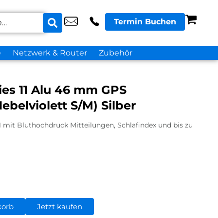
Termin Buchen
e
Netzwerk & Router
Zubehör
ies 11 Alu 46 mm GPS
belviolett S/M) Silber
1 mit Bluthochdruck Mitteilungen, Schlafindex und bis zu
korb
Jetzt kaufen