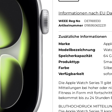
Informationen nach EU Da
WEEE Reg No
DE11169330
Artikelnummer
0195950632231
Zusätzliche Informationen
Marke
Appl
Modellbezeichnung
Watc
Speicherkapazität
64 
Produkttyp
Smar
Farbe
Silbe
Verfügbarkeit
sofo
Die Apple Watch Series 11 gibt
Mitteilungen bei hoher oder n
Fitness in Form mit fortschrit
bekommst bis zu 24 Stunden Ba
BLUTHOCHDRUCK MITTEILUN
Die Apple Watch Series 11 ka