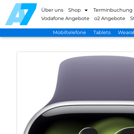
Über uns
Shop
Terminbuchung
Vodafone Angebote
o2 Angebote
S
Mobiltelefone
Tablets
Weara