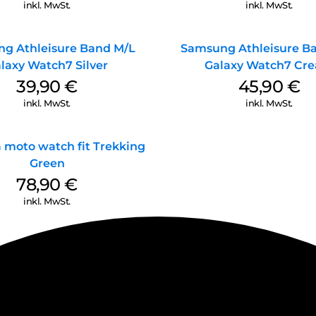
inkl. MwSt.
inkl. MwSt.
g Athleisure Band M/L
Samsung Athleisure B
laxy Watch7 Silver
Galaxy Watch7 Cr
39,90
€
45,90
€
inkl. MwSt.
inkl. MwSt.
 moto watch fit Trekking
Green
78,90
€
inkl. MwSt.