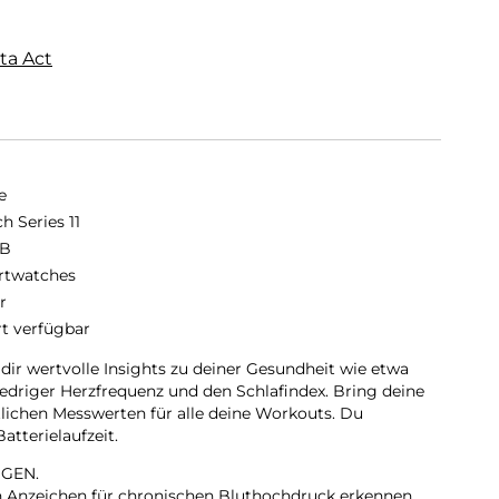
ta Act
e
h Series 11
GB
twatches
r
rt verfügbar
 dir wertvolle Insights zu deiner Gesundheit wie etwa
iedriger Herzfrequenz und den Schlafindex. Bring deine
tlichen Messwerten für alle deine Workouts. Du
tterielaufzeit.
GEN.
nn Anzeichen für chronischen Bluthochdruck erkennen