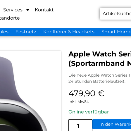
Services
Kontakt
tandorte
bles
Festnetz
Kopfhörer & Headsets
Smart Hom
Apple Watch Ser
(Sportarmband Ne
Die neue Apple Watch Series 1
24 Stunden Batterielaufzeit.
479,90
€
inkl. MwSt.
Online verfügbar
In den Waren