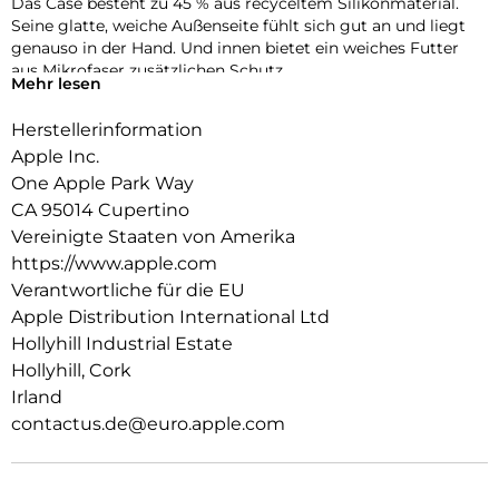
Das Case besteht zu 45 % aus recyceltem Silikon­material.
Seine glatte, weiche Außenseite fühlt sich gut an und liegt
genauso in der Hand. Und innen bietet ein weiches Futter
aus Mikrofaser zusätzlichen Schutz.
Mehr lesen
Dieses Case funktioniert nahtlos mit der Kamera­steuerung.
Herstellerinformation
Es kommt mit Saphirglas mit einer leitenden Schicht, die die
Bewegungen deines Fingers zur Kamerasteuerung
Apple Inc.
überträgt.
One Apple Park Way
CA 95014 Cupertino
Mit integrierten Magneten, die sich perfekt am iPhone 17
ausrichten, hält das Case ganz einfach und sorgt für
Vereinigte Staaten von Amerika
schnelleres kabel­loses Laden. Lass dein iPhone beim Laden
https://www.apple.com
einfach im Case und docke dein MagSafe Ladegerät an oder
Verantwortliche für die EU
leg es auf dein Qi2 25W oder Qi zertifiziertes Ladegerät.
Apple Distribution International Ltd
Wie jedes von Apple entwickelte Case durchläuft es im Laufe
Hollyhill Industrial Estate
des Design‑ und Fertigungs­prozesses Tausende von
Hollyhill, Cork
Teststunden. Deshalb sieht es nicht nur großartig aus,
Irland
sondern ist auch dafür gemacht, dein iPhone vor Kratzern
contactus.de@euro.apple.com
und bei Stürzen zu schützen.