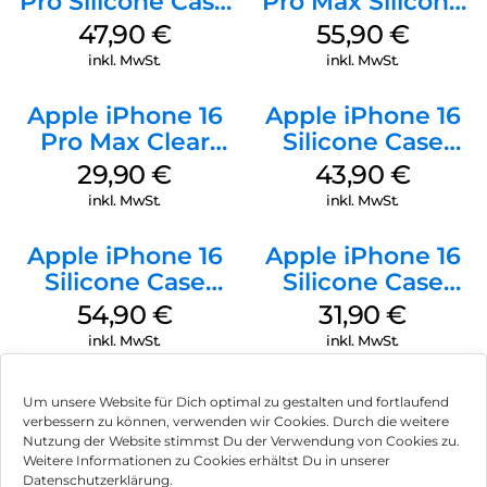
Pro Silicone Case
Pro Max Silicone
MagSafe Denim
Case MagSafe
47,90
€
55,90
€
Stone Gray
inkl. MwSt.
inkl. MwSt.
Apple iPhone 16
Apple iPhone 16
Pro Max Clear
Silicone Case
Case MagSafe
MagSafe Plum
29,90
€
43,90
€
Transparent
inkl. MwSt.
inkl. MwSt.
Apple iPhone 16
Apple iPhone 16
Silicone Case
Silicone Case
MagSafe Black
MagSafe Fuchsia
54,90
€
31,90
€
inkl. MwSt.
inkl. MwSt.
Um unsere Website für Dich optimal zu gestalten und fortlaufend
verbessern zu können, verwenden wir Cookies. Durch die weitere
Nutzung der Website stimmst Du der Verwendung von Cookies zu.
Impressum
Weitere Informationen zu Cookies erhältst Du in unserer
Datenschutzerklärung.