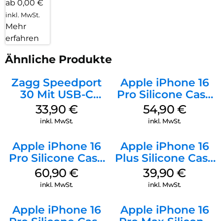
ab 0,00 €
inkl. MwSt.
Mehr
erfahren
Ähnliche Produkte
Zagg Speedport
Apple iPhone 16
30 Mit USB-C
Pro Silicone Case
Kabel Weiß
MagSafe Black
33,90
€
54,90
€
inkl. MwSt.
inkl. MwSt.
Apple iPhone 16
Apple iPhone 16
Pro Silicone Case
Plus Silicone Case
MagSafe Stone
MagSafe Plum
60,90
€
39,90
€
Gray
inkl. MwSt.
inkl. MwSt.
Apple iPhone 16
Apple iPhone 16