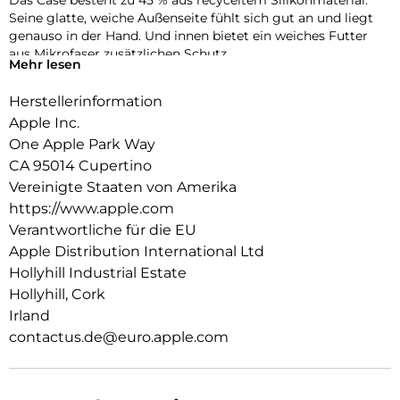
Das Case besteht zu 45 % aus recyceltem Silikon­material.
Seine glatte, weiche Außenseite fühlt sich gut an und liegt
genauso in der Hand. Und innen bietet ein weiches Futter
aus Mikrofaser zusätzlichen Schutz.
Mehr lesen
Dieses Case funktioniert nahtlos mit der Kamera­steuerung.
Herstellerinformation
Es kommt mit Saphirglas mit einer leitenden Schicht, die die
Bewegungen deines Fingers zur Kamerasteuerung
Apple Inc.
überträgt.
One Apple Park Way
CA 95014 Cupertino
Mit integrierten Magneten, die sich perfekt am iPhone 17 Pro
ausrichten, hält das Case ganz einfach und sorgt für
Vereinigte Staaten von Amerika
schnelleres kabel­loses Laden. Lass dein iPhone beim Laden
https://www.apple.com
einfach im Case und docke dein MagSafe Ladegerät an oder
Verantwortliche für die EU
leg es auf dein Qi2 25W oder Qi zertifiziertes Ladegerät.
Apple Distribution International Ltd
Wie jedes von Apple entwickelte Case durchläuft es im Laufe
Hollyhill Industrial Estate
des Design‑ und Fertigungs­prozesses Tausende von
Hollyhill, Cork
Teststunden. Deshalb sieht es nicht nur großartig aus,
Irland
sondern ist auch dafür gemacht, dein iPhone vor Kratzern
contactus.de@euro.apple.com
und bei Stürzen zu schützen.