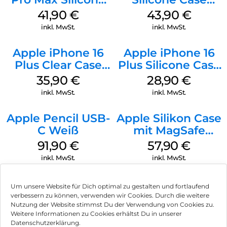
Case MagSafe
MagSafe Plum
41,90
€
43,90
€
Ultramarine
inkl. MwSt.
inkl. MwSt.
Apple iPhone 16
Apple iPhone 16
Plus Clear Case
Plus Silicone Case
MagSafe
MagSafe Black
35,90
€
28,90
€
Transparent
inkl. MwSt.
inkl. MwSt.
Apple Pencil USB-
Apple Silikon Case
C Weiß
mit MagSafe
iPhone 14 Pro
91,90
€
57,90
€
(PRODUCT)RED
inkl. MwSt.
inkl. MwSt.
Um unsere Website für Dich optimal zu gestalten und fortlaufend
verbessern zu können, verwenden wir Cookies. Durch die weitere
Nutzung der Website stimmst Du der Verwendung von Cookies zu.
Impressum
Weitere Informationen zu Cookies erhältst Du in unserer
Datenschutzerklärung.