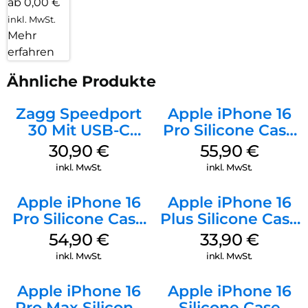
ab 0,00 €
inkl. MwSt.
Mehr
erfahren
Ähnliche Produkte
Zagg Speedport
Apple iPhone 16
30 Mit USB-C
Pro Silicone Case
Kabel Weiß
MagSafe Stone
30,90
€
55,90
€
Gray
inkl. MwSt.
inkl. MwSt.
Apple iPhone 16
Apple iPhone 16
Pro Silicone Case
Plus Silicone Case
MagSafe Black
MagSafe Lake
54,90
€
33,90
€
Green
inkl. MwSt.
inkl. MwSt.
Apple iPhone 16
Apple iPhone 16
Pro Max Silicone
Silicone Case