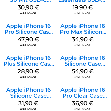
Kabel Weiß
20W Charger PD
30,90
€
19,90
€
Weiß
inkl. MwSt.
inkl. MwSt.
Apple iPhone 16
Apple iPhone 16
Pro Silicone Case
Pro Max Silicone
MagSafe Denim
Case MagSafe
47,90
€
34,90
€
Denim
inkl. MwSt.
inkl. MwSt.
Apple iPhone 16
Apple iPhone 16
Plus Silicone Case
Silicone Case
MagSafe Black
MagSafe Lake
28,90
€
54,90
€
Green
inkl. MwSt.
inkl. MwSt.
Apple iPhone 16
Apple iPhone 16
Silicone Case
Pro Clear Case
MagSafe Fuchsia
MagSafe
31,90
€
36,90
€
Transparent
inkl. MwSt.
inkl. MwSt.