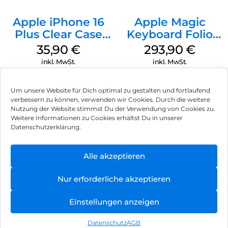
Apple iPhone 16
Apple Magic
Plus Clear Case
Keyboard Folio
MagSafe
iPad 10.9″ (10.Gen.)
35,90
€
293,90
€
Transparent
Weiß
inkl. MwSt.
inkl. MwSt.
Um unsere Website für Dich optimal zu gestalten und fortlaufend
verbessern zu können, verwenden wir Cookies. Durch die weitere
Nutzung der Website stimmst Du der Verwendung von Cookies zu.
Impressum
Weitere Informationen zu Cookies erhältst Du in unserer
Datenschutzerklärung.
AGB
Datenschutz
Alle akzeptieren
Vertrag widerrufen
Nur erforderliche akzeptieren
Hinweis zur Batterieentsorgung
Einstellungen anzeigen
Newsletter
Datenschutz
AGB
©
2026
, Brodos AG – All Rights Reserved.