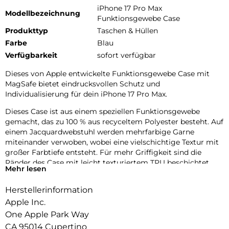
iPhone 17 Pro Max
Modellbezeichnung
Funktionsgewebe Case
Produkttyp
Taschen & Hüllen
Farbe
Blau
Verfügbarkeit
sofort verfügbar
Dieses von Apple entwickelte Funktions­gewebe Case mit
MagSafe bietet eindrucks­vollen Schutz und
Individualisierung für dein iPhone 17 Pro Max.
Dieses Case ist aus einem speziellen Funktions­gewebe
gemacht, das zu 100 % aus recyceltem Polyester besteht. Auf
einem Jacquard­webstuhl werden mehrfarbige Garne
miteinander verwoben, wobei eine vielschichtige Textur mit
großer Farbtiefe entsteht. Für mehr Griffigkeit sind die
Ränder des Case mit leicht texturiertem TPU beschichtet.
Mehr lesen
Die Tasten aus elegantem eloxiertem Aluminium sorgen für
präzises und schnelles Feedback.
Herstellerinformation
Mit zwei Verbindungs­punkten lässt sich dieses Case sicher
Apple Inc.
am Crossbody Band befestigen. So kannst du dein iPhone
One Apple Park Way
entspannt freihändig tragen.
CA 95014 Cupertino