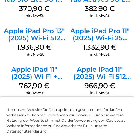
GB Silver
128 GB Black
370,90
€
382,90
€
inkl. MwSt.
inkl. MwSt.
Apple iPad Pro 13″
Apple iPad Pro 11″
(2025) Wi-Fi 512
(2025) Wi-Fi 256
GB Standardglas
GB Standardglas
1.936,90
€
1.332,90
€
Space Schwarz
Silber
inkl. MwSt.
inkl. MwSt.
Apple iPad 11″
Apple iPad 11″
(2025) Wi-Fi +
(2025) Wi-Fi 512
Cellular 256 GB
GB Gelb
762,90
€
966,90
€
Silber
inkl. MwSt.
inkl. MwSt.
Um unsere Website für Dich optimal zu gestalten und fortlaufend
verbessern zu können, verwenden wir Cookies. Durch die weitere
Nutzung der Website stimmst Du der Verwendung von Cookies zu.
Impressum
Weitere Informationen zu Cookies erhältst Du in unserer
Datenschutzerklärung.