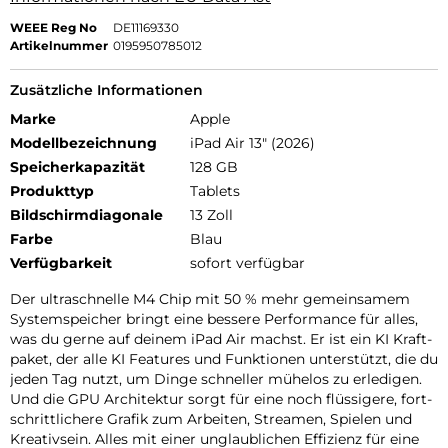
WEEE Reg No
DE11169330
Artikelnummer
0195950785012
Zusätzliche Informationen
Marke
Apple
Modellbezeichnung
iPad Air 13" (2026)
Speicherkapazität
128 GB
Produkttyp
Tablets
Bildschirmdiagonale
13 Zoll
Farbe
Blau
Verfügbarkeit
sofort verfügbar
Der ultra­schnelle M4 Chip mit 50 % mehr gemein­samem
Systemspeicher bringt eine bessere Per­for­mance für alles,
was du gerne auf deinem iPad Air machst. Er ist ein KI Kraft­
paket, der alle KI Features und Funk­tionen unter­stützt, die du
jeden Tag nutzt, um Dinge schneller mühelos zu erle­digen.
Und die GPU Archi­tektur sorgt für eine noch flüssigere, fort­
schritt­lichere Grafik zum Arbeiten, Streamen, Spielen und
Kreativ­sein. Alles mit einer unglaub­lichen Effizienz für eine