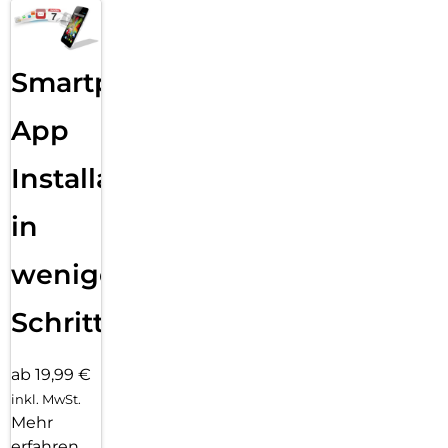
Schreib­tools helfen dir, genau die richtigen Worte zu finden
und deine Kommuni­kation auf ein neues Level zu bringen.
Lass mit nur einem Finger­tipp aus­gewählten Text zusam­
men­fassen, deine Texte Korrektur lesen oder in unterschied­
Smartphone
liche Versio­nen um­schreiben, bis der Ton perfekt passt.
Mit dem Bereinigen Tool in der Fotos App ent­fernst du
App
einfach das, was dich in deinen Fotos stört. Apple
Intelligence identi­fiziert Hinter­grund­objekte, die du mit
Installation
einem Finger­tipp löschen kannst. Für eine perfekte Auf­
nahme, ohne das eigent­liche Motiv zu ver­än­dern.
in
wenigen
Schritten
ab 19,99 €
inkl. MwSt.
Mehr
erfahren