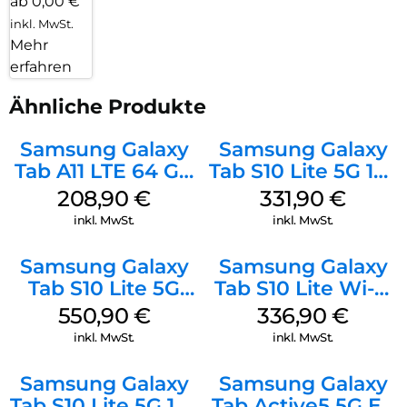
ab 0,00 €
inkl. MwSt.
Mehr
erfahren
Ähnliche Produkte
Samsung Galaxy
Samsung Galaxy
Tab A11 LTE 64 GB
Tab S10 Lite 5G 128
Gray
GB Gray
208,90
€
331,90
€
inkl. MwSt.
inkl. MwSt.
Samsung Galaxy
Samsung Galaxy
Tab S10 Lite 5G
Tab S10 Lite Wi-Fi
256 GB Gray
128 GB Silver
550,90
€
336,90
€
inkl. MwSt.
inkl. MwSt.
Samsung Galaxy
Samsung Galaxy
Tab S10 Lite 5G 128
Tab Active5 5G EE