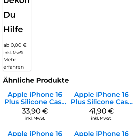
bekommst
Du
Hilfe
ab 0,00 €
inkl. MwSt.
Mehr
erfahren
Ähnliche Produkte
Apple iPhone 16
Apple iPhone 16
Plus Silicone Case
Plus Silicone Case
MagSafe Lake
MagSafe Stone
33,90
€
41,90
€
Green
Gray
inkl. MwSt.
inkl. MwSt.
Apple iPhone 16
Apple iPhone 16