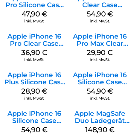
Pro Silicone Case
Clear Case
MagSafe Denim
MagSafe
47,90
€
54,90
€
Transparent
inkl. MwSt.
inkl. MwSt.
Apple iPhone 16
Apple iPhone 16
Pro Clear Case
Pro Max Clear
MagSafe
Case MagSafe
36,90
€
29,90
€
Transparent
Transparent
inkl. MwSt.
inkl. MwSt.
Apple iPhone 16
Apple iPhone 16
Plus Silicone Case
Silicone Case
MagSafe Black
MagSafe Lake
28,90
€
54,90
€
Green
inkl. MwSt.
inkl. MwSt.
Apple iPhone 16
Apple MagSafe
Silicone Case
Duo Ladegerät
MagSafe Black
Weiß
54,90
€
148,90
€