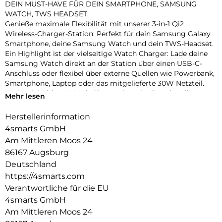
DEIN MUST-HAVE FÜR DEIN SMARTPHONE, SAMSUNG
WATCH, TWS HEADSET:
Genieße maximale Flexibilität mit unserer 3-in-1 Qi2
Wireless-Charger-Station: Perfekt für dein Samsung Galaxy
Smartphone, deine Samsung Watch und dein TWS-Headset.
Ein Highlight ist der vielseitige Watch Charger: Lade deine
Samsung Watch direkt an der Station über einen USB-C-
Anschluss oder flexibel über externe Quellen wie Powerbank,
Smartphone, Laptop oder das mitgelieferte 30W Netzteil.
Unser vielseitiger Watch Charger ist mit allen aktuellen
Mehr lesen
Samsung Watch Modellen kompatibel.
Herstellerinformation
SMARTES LADEN MIT Qi2:
4smarts GmbH
Dank Qi2-Standard bietet es mehr Leistung und Effizienz
beim kabellosen Laden. Die MagSafe-Technik mit starken
Am Mittleren Moos 24
Magneten sorgt dafür, dass dein Handy sicher gehalten und
86167 Augsburg
präzise positioniert wird – für schnelles und zuverlässiges
Deutschland
Laden. Mit dem mitgelieferten UltiMag Ring können auch
https://4smarts.com
Smartphones ohne MagSafe oder Qi2-Technik kabellos
Verantwortliche für die EU
geladen werden. Zudem macht der Ring alle Geräte, die
Wireless-Charging unterstützen, mit unserer Station
4smarts GmbH
kompatibel. Unsere Station funktioniert mit den neuesten
Am Mittleren Moos 24
iPhone- und Samsung-Modellen sowie vielen weiteren