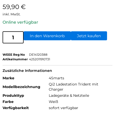
59,90
€
inkl. MwSt.
Online verfügbar
In den Warenkorb
Jetzt kaufen
WEEE Reg No
DE14120388
Artikelnummer
4252011910731
Zusätzliche Informationen
Marke
4Smarts
Qi2 Ladestation Trident mit
Modellbezeichnung
Charger
Produkttyp
Ladegeräte & Netzteile
Farbe
Weiß
Verfügbarkeit
sofort verfügbar