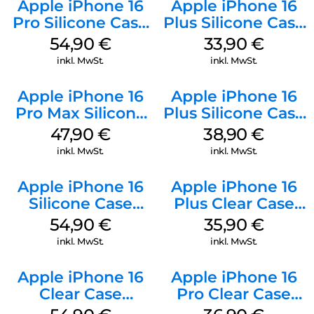
Apple iPhone 16
Apple iPhone 16
Pro Silicone Case
Plus Silicone Case
MagSafe Black
MagSafe Lake
54,90
€
33,90
€
Green
inkl. MwSt.
inkl. MwSt.
Apple iPhone 16
Apple iPhone 16
Pro Max Silicone
Plus Silicone Case
Case MagSafe
MagSafe Denim
47,90
€
38,90
€
Black
inkl. MwSt.
inkl. MwSt.
Apple iPhone 16
Apple iPhone 16
Silicone Case
Plus Clear Case
MagSafe Black
MagSafe
54,90
€
35,90
€
Transparent
inkl. MwSt.
inkl. MwSt.
Apple iPhone 16
Apple iPhone 16
Clear Case
Pro Clear Case
MagSafe
MagSafe