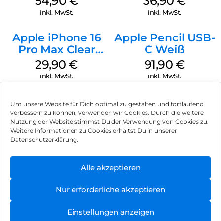
54,90
€
36,90
€
Transparent
Transparent
inkl. MwSt.
inkl. MwSt.
Apple iPhone 16
Apple Pencil USB-
Pro Max Clear
C Weiß
Case MagSafe
29,90
€
91,90
€
Transparent
inkl. MwSt.
inkl. MwSt.
Um unsere Website für Dich optimal zu gestalten und fortlaufend
verbessern zu können, verwenden wir Cookies. Durch die weitere
Nutzung der Website stimmst Du der Verwendung von Cookies zu.
Impressum
Weitere Informationen zu Cookies erhältst Du in unserer
Datenschutzerklärung.
AGB
Datenschutz
Alle akzeptieren
Vertrag widerrufen
Nur erforderliche akzeptieren
Hinweis zur Batterieentsorgung
Einstellungen anzeigen