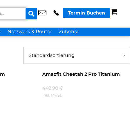
Termin Buchen
e
Netzwerk & Router
Zubehör
um
Amazfit Cheetah 2 Pro Titanium
449,90
€
inkl. MwSt.
Mehr Erfahren