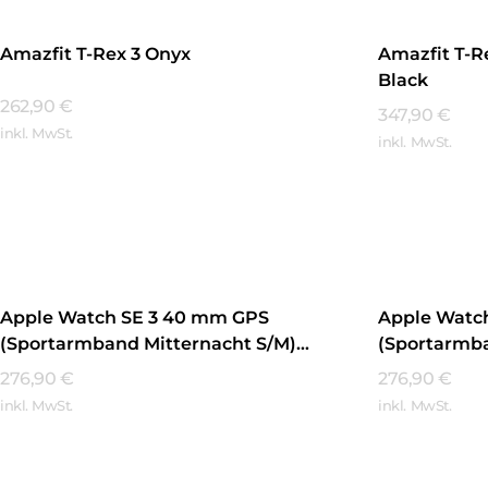
Amazfit T-Rex 3 Onyx
Amazfit T-R
Black
262,90
€
347,90
€
inkl. MwSt.
inkl. MwSt.
Mehr Erfahren
Mehr Erfa
Apple Watch SE 3 40 mm GPS
Apple Watc
(Sportarmband Mitternacht S/M)
(Sportarmba
Mitternacht
Polarstern
276,90
€
276,90
€
inkl. MwSt.
inkl. MwSt.
Mehr Erfahren
Mehr Erfa