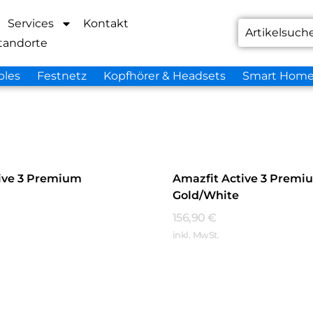
Services
Kontakt
tandorte
bles
Festnetz
Kopfhörer & Headsets
Smart Hom
ive 3 Premium
Amazfit Active 3 Premi
Gold/White
156,90
€
inkl. MwSt.
hren
Mehr Erfahren