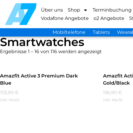
Über uns
Shop
Terminbuchung
Vodafone Angebote
o2 Angebote
S
Mobiltelefone
Tablets
Weara
Smartwatches
Ergebnisse 1 – 16 von 116 werden angezeigt
Amazfit Active 3 Premium Dark
Amazfit Act
Blue
Gold/Black
153,90
€
156,90
€
inkl. MwSt.
inkl. MwSt.
Mehr Erfahren
Mehr Erfa