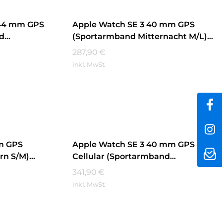
 44 mm GPS
Apple Watch SE 3 40 mm GPS
nd
(Sportarmband Mitternacht M/L)
nacht
Mitternacht
287,90
€
inkl. MwSt.
Mehr Erfahren
m GPS
Apple Watch SE 3 40 mm GPS +
rn S/M)
Cellular (Sportarmband
Mitternacht S/M) Mitternacht
341,90
€
inkl. MwSt.
Mehr Erfahren