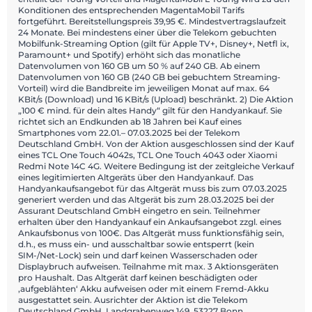
Konditionen des entsprechenden MagentaMobil Tarifs
fortgeführt. Bereitstellungspreis 39,95 €. Mindestvertragslaufzeit
24 Monate. Bei mindestens einer über die Telekom gebuchten
Mobilfunk-Streaming Option (gilt für Apple TV+, Disney+, Netfl ix,
Paramount+ und Spotify) erhöht sich das monatliche
Datenvolumen von 160 GB um 50 % auf 240 GB. Ab einem
Datenvolumen von 160 GB (240 GB bei gebuchtem Streaming-
Vorteil) wird die Bandbreite im jeweiligen Monat auf max. 64
KBit/s (Download) und 16 KBit/s (Upload) beschränkt. 2) Die Aktion
„100 € mind. für dein altes Handy“ gilt für den Handyankauf. Sie
richtet sich an Endkunden ab 18 Jahren bei Kauf eines
Smartphones vom 22.01.– 07.03.2025 bei der Telekom
Deutschland GmbH. Von der Aktion ausgeschlossen sind der Kauf
eines TCL One Touch 4042s, TCL One Touch 4043 oder Xiaomi
Redmi Note 14C 4G. Weitere Bedingung ist der zeitgleiche Verkauf
eines legitimierten Altgeräts über den Handyankauf. Das
Handyankaufsangebot für das Altgerät muss bis zum 07.03.2025
generiert werden und das Altgerät bis zum 28.03.2025 bei der
Assurant Deutschland GmbH eingetro en sein. Teilnehmer
erhalten über den Handyankauf ein Ankaufsangebot zzgl. eines
Ankaufsbonus von 100€. Das Altgerät muss funktionsfähig sein,
d.h., es muss ein- und ausschaltbar sowie entsperrt (kein
SIM-/Net-Lock) sein und darf keinen Wasserschaden oder
Displaybruch aufweisen. Teilnahme mit max. 3 Aktionsgeräten
pro Haushalt. Das Altgerät darf keinen beschädigten oder
‚aufgeblähten‘ Akku aufweisen oder mit einem Fremd-Akku
ausgestattet sein. Ausrichter der Aktion ist die Telekom
Deutschland GmbH, Landgrabenweg 149, 53227 Bonn,