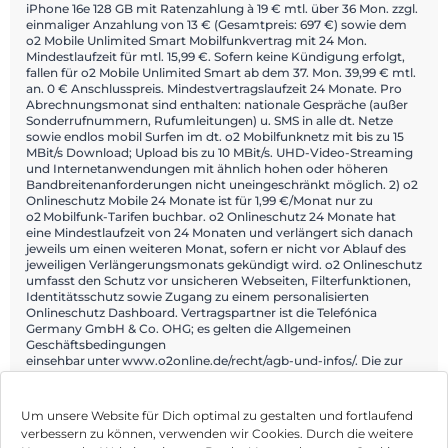
iPhone 16e 128 GB mit Ratenzahlung à 19 € mtl. über 36 Mon. zzgl.
einmaliger Anzahlung von 13 € (Gesamtpreis: 697 €) sowie dem
o2 Mobile Unlimited Smart Mobilfunkvertrag mit 24 Mon.
Mindestlaufzeit für mtl. 15,99 €. Sofern keine Kündigung erfolgt,
fallen für o2 Mobile Unlimited Smart ab dem 37. Mon. 39,99 € mtl.
an. 0 € Anschlusspreis. Mindestvertragslaufzeit 24 Monate. Pro
Abrechnungsmonat sind enthalten: nationale Gespräche (außer
Sonderrufnummern, Rufumleitungen) u. SMS in alle dt. Netze
sowie endlos mobil Surfen im dt. o2 Mobilfunknetz mit bis zu 15
MBit/s Download; Upload bis zu 10 MBit/s. UHD-Video-Streaming
und Internetanwendungen mit ähnlich hohen oder höheren
Bandbreitenanforderungen nicht uneingeschränkt möglich. 2) o2
Onlineschutz Mobile 24 Monate ist für 1,99 €/Monat nur zu
o2 Mobilfunk-Tarifen buchbar. o2 Onlineschutz 24 Monate hat
eine Mindestlaufzeit von 24 Monaten und verlängert sich danach
jeweils um einen weiteren Monat, sofern er nicht vor Ablauf des
jeweiligen Verlängerungsmonats gekündigt wird. o2 Onlineschutz
umfasst den Schutz vor unsicheren Webseiten, Filterfunktionen,
Identitätsschutz sowie Zugang zu einem personalisierten
Onlineschutz Dashboard. Vertragspartner ist die Telefónica
Germany GmbH & Co. OHG; es gelten die Allgemeinen
Geschäftsbedingungen
einsehbar unter www.o2online.de/recht/agb-und-infos/. Die zur
Nutzung erforderliche Datenverbindung ist nicht Gegenstand von
o2 Onlineschutz.
Um unsere Website für Dich optimal zu gestalten und fortlaufend
verbessern zu können, verwenden wir Cookies. Durch die weitere