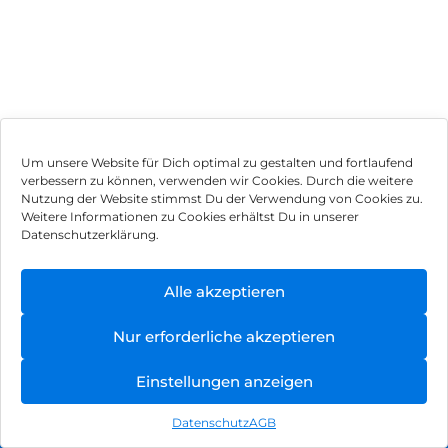
Um unsere Website für Dich optimal zu gestalten und fortlaufend
verbessern zu können, verwenden wir Cookies. Durch die weitere
Nutzung der Website stimmst Du der Verwendung von Cookies zu.
Impressum
Weitere Informationen zu Cookies erhältst Du in unserer
Datenschutzerklärung.
AGB
Datenschutz
Alle akzeptieren
Vertrag widerrufen
Nur erforderliche akzeptieren
Hinweis zur Batterieentsorgung
Einstellungen anzeigen
Newsletter
Datenschutz
AGB
©
2026
, Brodos AG – All Rights Reserved.